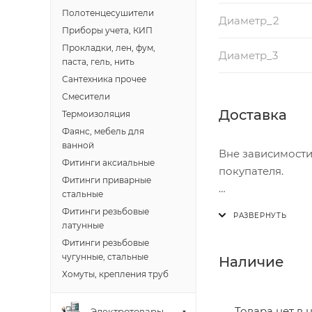
Полотенцесушители
Диаметр_2
Приборы учета, КИП
Прокладки, лен, фум,
Диаметр_3
паста, гель, нить
Сантехника прочее
Смесители
Доставка
Термоизоляция
Фаянс, мебель для
ванной
Вне зависимости
Фитинги аксиальные
покупателя.
Фитинги приварные
стальные
Доставка осущест
Фитинги резьбовые
В субботу с 8:00 
латунные
Фитинги резьбовые
Итоговая стоимос
чугунные, стальные
Наличие
- зоны доставки;
Хомуты, крепления труб
- веса и габарит
- количества тор
Товара нет в 
Электротовары