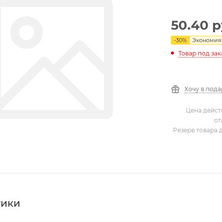
50.40
р
-
30
%
Экономи
Товар под зак
Хочу в под
Цена дейст
от
Резерв товара 
тики