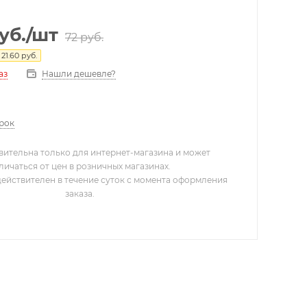
уб.
/шт
72
руб.
я
21.60
руб.
Нашли дешевле?
аз
арок
вительна только для интернет-магазина и может
личаться от цен в розничных магазинах.
действителен в течение суток с момента оформления
заказа.