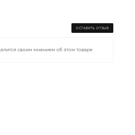
ОСТАВИТЬ ОТЗЫВ
делится своим мнением об этом товаре
раницы старого Моста через р. Вятка, область,
ходимо как можно раньше связаться с
та выгрузки. При отсутствии подъездных путей
и оплачивается покупателем в полном объеме.