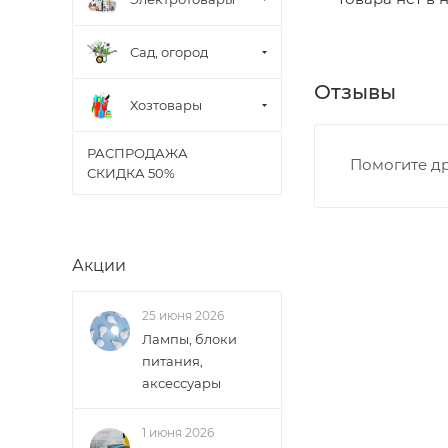
Границы доставки
Сад, огород
• Дзержинского 
Отзывы
• Ленина - 65 ле
Хозтовары
• Московская - 
• Производстве
РАСПРОДАЖА
Помогите др
• Профсоюзная -
СКИДКА 50%
• Чистопрудненс
• Щорса – Ульян
Доставка в Новов
Акции
межгород) осуще
25 июня 2026
В случае непред
Лампы, блоки
менеджером, либ
питания,
аксессуары
ВАЖНО: Покупате
поставщик вправ
1 июня 2026