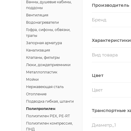
Ванны, душевые кабины,
Производитель
поддоны
Вентиляция
Бренд
Водонагреватели
Гофра, сифоны, обвязки,
трапы
Характеристики
Запорная арматура
Канализация
Вид товара
Клапаны, фильтры
Люки, дождеприемники
Металлопластик
Цвет
Мойки
Нержавеющая сталь
Цвет
Отопление
Подводка гибкая, шланги
Полипропилен
Транспортные х
Полиэтилен PEX, PE-RT
Полиэтилен компрессия,
Диаметр_1
ПНД