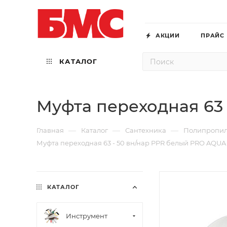
АКЦИИ
ПРАЙС
КАТАЛОГ
Муфта переходная 63
—
—
—
Главная
Каталог
Сантехника
Полипропи
Муфта переходная 63 - 50 вн/нар PPR белый PRO AQUA
КАТАЛОГ
Инструмент