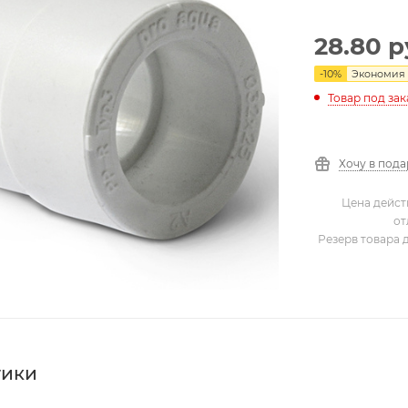
28.80
р
-
10
%
Экономия
Товар под зак
Хочу в под
Цена дейст
от
Резерв товара 
тики