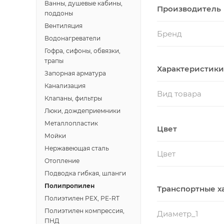
Ванны, душевые кабины,
Производитель
поддоны
Вентиляция
Бренд
Водонагреватели
Гофра, сифоны, обвязки,
трапы
Характеристики
Запорная арматура
Канализация
Вид товара
Клапаны, фильтры
Люки, дождеприемники
Металлопластик
Цвет
Мойки
Нержавеющая сталь
Цвет
Отопление
Подводка гибкая, шланги
Полипропилен
Транспортные х
Полиэтилен PEX, PE-RT
Полиэтилен компрессия,
Диаметр_1
ПНД