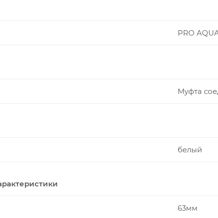
PRO AQU
Муфта сое
белый
арактеристики
63мм