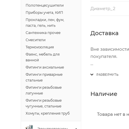
Полотенцесушители
Диаметр_2
Приборы учета, КИП
Прокладки, лен, фум,
паста, гель, нить
Доставка
Сантехника прочее
Смесители
Термоизоляция
Вне зависимости
Фаянс, мебель для
покупателя.
ванной
Фитинги аксиальные
Доставка осущест
Фитинги приварные
В субботу с 8:00 
стальные
Фитинги резьбовые
Итоговая стоимос
Наличие
латунные
- зоны доставки;
Фитинги резьбовые
- веса и габарит
чугунные, стальные
- количества тор
Хомуты, крепления труб
Товара нет в 
Границы доставки
Электротовары