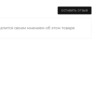
ОСТАВИТЬ ОТЗЫВ
делится своим мнением об этом товаре
раницы старого Моста через р. Вятка, область,
ходимо как можно раньше связаться с
та выгрузки. При отсутствии подъездных путей
и оплачивается покупателем в полном объеме.