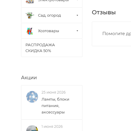
• Дзержинского 
Отзывы
• Ленина - 65 ле
Сад, огород
• Московская - 
• Производстве
Хозтовары
Помогите др
• Профсоюзная -
• Чистопрудненс
РАСПРОДАЖА
• Щорса – Ульян
СКИДКА 50%
Доставка в Новов
межгород) осуще
Акции
В случае непред
менеджером, либ
25 июня 2026
Лампы, блоки
ВАЖНО: Покупате
питания,
поставщик вправ
аксессуары
Доставка заказо
1 июня 2026