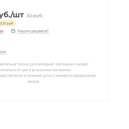
уб.
/шт
32
руб.
3.20
руб.
Нашли дешевле?
аз
арок
вительна только для интернет-магазина и может
личаться от цен в розничных магазинах.
действителен в течение суток с момента оформления
заказа.