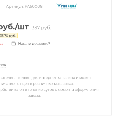
Артикул:
PA60008
руб.
/шт
337
руб.
33.70
руб.
Нашли дешевле?
аз
арок
вительна только для интернет-магазина и может
личаться от цен в розничных магазинах.
действителен в течение суток с момента оформления
заказа.