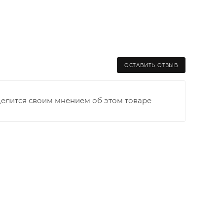
ОСТАВИТЬ ОТЗЫВ
делится своим мнением об этом товаре
раницы старого Моста через р. Вятка, область,
ходимо как можно раньше связаться с
та выгрузки. При отсутствии подъездных путей