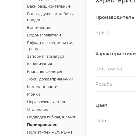
Характерис
Баки расширительные
Ванны, душевые кабины,
Производитель
поддоны
Вентиляция
Бренд
Водонагреватели
Гофра, сифоны, обвязки,
трапы
Характеристики
Запорная арматура
Канализация
Вид товара
Клапаны, фильтры
Люки, дождеприемники
Резьба
Металлопластик
Мойки
Нержавеющая сталь
Цвет
Отопление
Подводка гибкая, шланги
Цвет
Полипропилен
Полиэтилен PEX, PE-RT