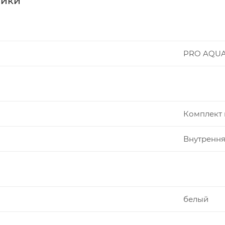
тики
PRO AQU
Комплект 
Внутрення
белый