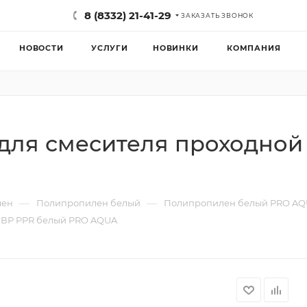
8 (8332) 21-41-29
ЗАКАЗАТЬ ЗВОНОК
НОВОСТИ
УСЛУГИ
НОВИНКИ
КОМПАНИЯ
ля смесителя проходной 2
—
—
лен
Полипропилен белый
Полипропилен белый PRO A
2" ВР PPR белый PRO AQUA