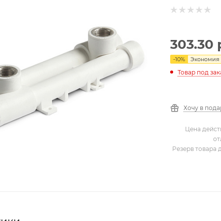
303.30
-
10
%
Экономия
Товар под зак
Хочу в под
Цена дейст
от
Резерв товара 