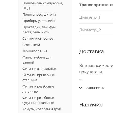
Полиэтилен компрессия,
Транспортные х
ПНД
Полотенцесушители
Диаметр_1
Приборы учета, КИП
Прокладки, лен, фум,
Диаметр_2
паста, гель, нить
Сантехника прочее
Смесители
Доставка
Термоизоляция
Фаянс, мебель для
ванной
Вне зависимости
Фитинги аксиальные
покупателя.
Фитинги приварные
стальные
Доставка осущест
Фитинги резьбовые
В субботу с 8:00 
латунные
Фитинги резьбовые
Итоговая стоимос
чугунные, стальные
Наличие
- зоны доставки;
Хомуты, крепления труб