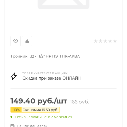
Тройник 32 - 1/2" НР ПЭ ТПК-АКВА
ТОВАР УЧАСТВУЕТ В АКЦИЯХ
Скидка при заказе ОНЛАЙН
149.40
руб.
/шт
166
руб.
-
10
%
Экономия
16.60
руб.
Есть в наличии
: 29
в 2 магазинах
Нашли дешевле?