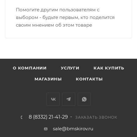
Вятка, область, межгород) осуществляется в
Помогите другим пользователям с
индивидуальном порядке.
выбором - будьте первым, кто поделится
своим мнением об этом товаре
В случае непредвиденных обстоятельств,
мешающих принять товар, необходимо как можно
раньше связаться с менеджером, либо с отделом
логистики БМС.
ВАЖНО: Покупатель обязан обеспечить наличие
О КОМПАНИИ
УСЛУГИ
КАК КУПИТЬ
подъездных путей до места выгрузки. При
МАГАЗИНЫ
КОНТАКТЫ
отсутствии подъездных путей поставщик вправе
отказаться от доставки. Стоимость повторной
доставки оплачивается покупателем в полном
объеме.
8 (8332) 21-41-29
Доставка заказов по России не осуществляется.
ЗАКАЗАТЬ ЗВОНОК
sale@bmskirov.ru