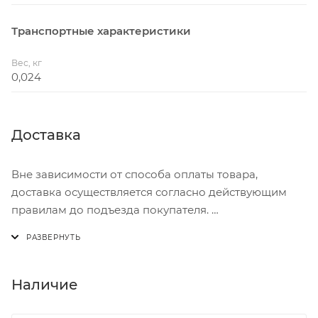
Транспортные характеристики
Вес, кг
0,024
Доставка
Вне зависимости от способа оплаты товара,
доставка осуществляется согласно действующим
правилам до подъезда покупателя.
Доставка осуществляется с понедельника по
пятницу с 8:00 до 17:00.
В субботу с 8:00 до 15:00
Наличие
Итоговая стоимость доставки зависит от: