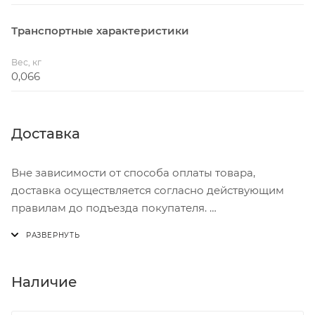
Транспортные характеристики
Вес, кг
0,066
Доставка
Вне зависимости от способа оплаты товара,
доставка осуществляется согласно действующим
правилам до подъезда покупателя.
Доставка осуществляется с понедельника по
пятницу с 8:00 до 17:00.
В субботу с 8:00 до 15:00
Наличие
Итоговая стоимость доставки зависит от: