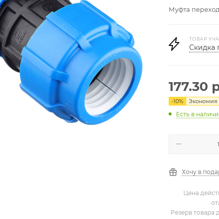
Муфта переход
ТОВАР УЧА
Скидка 
177.30
р
-
10
%
Экономия
Есть в налич
Хочу в под
Цена дейст
от
Резерв товара 