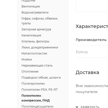
поддоны
Вентиляция
Водонагреватели
Гофра, сифоны, обвязки,
трапы
Характерис
Запорная арматура
Канализация
Производитель
Клапаны, фильтры
Люки, дождеприемники
Бренд
Металлопластик
Мойки
Нержавеющая сталь
Доставка
Отопление
Подводка гибкая, шланги
Полипропилен
Вне зависимости
Полиэтилен PEX, PE-RT
покупателя.
Полиэтилен
компрессия, ПНД
Доставка осущест
Полотенцесушители