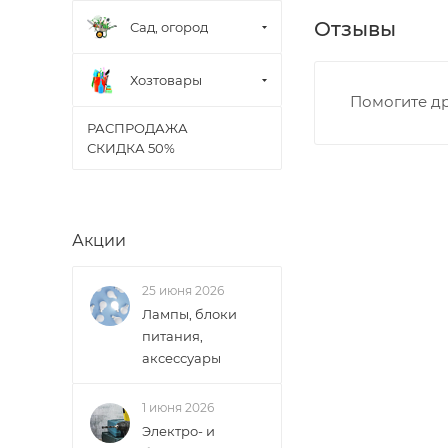
В случае непред
Отзывы
Сад, огород
менеджером, либ
Хозтовары
ВАЖНО: Покупате
Помогите др
поставщик вправ
РАСПРОДАЖА
СКИДКА 50%
Доставка заказо
Акции
25 июня 2026
Лампы, блоки
питания,
аксессуары
1 июня 2026
Электро- и