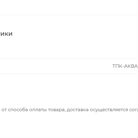
тики
ТПК-АКВА
 от способа оплаты товара, доставка осуществляется с
вляется с понедельника по пятницу с 8:00 до 17:00.