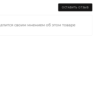
ходимо как можно раньше связаться с
ОСТАВИТЬ ОТЗЫВ
та выгрузки. При отсутствии подъездных путей
делится своим мнением об этом товаре
и оплачивается покупателем в полном объеме.