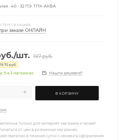
ная 40 - 32 ПЭ ТПК-АКВА
СТВУЕТ В АКЦИЯХ
при заказе ОНЛАЙН
уб.
/шт.
197
руб.
19.70
руб.
Нашли дешевле?
ии
: 9
в 3 магазинах
В КОРЗИНУ
арок
вительна только для интернет-магазина и может
личаться от цен в розничных магазинах.
действителен в течение суток с момента оформления