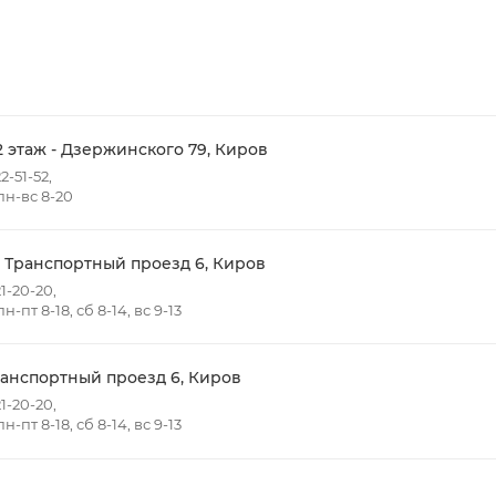
до 15:00
ть доставки зависит от:
ов товаров в заказе;
говых точек для погрузки товаров.
2 этаж - Дзержинского 79, Киров
2-51-52,
н-вс 8-20
 в черте города на выезд (перекрестки улиц):
- Жуковского
т победы
- Транспортный проезд 6, Киров
Ульяновская
1-20-20,
-пт 8-18, сб 8-14, вс 9-13
нная - Потребкооперации
 Заводская
кая - Украинская
ранспортный проезд 6, Киров
овская
1-20-20,
ятский р-он, Коминтерн, Костино и Заречную часть (от г
-пт 8-18, сб 8-14, вс 9-13
ствляется в индивидуальном порядке.