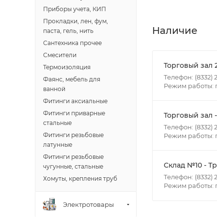
В субботу с 8:00 
Приборы учета, КИП
Прокладки, лен, фум,
Итоговая стоимос
Наличие
паста, гель, нить
- зоны доставки;
Сантехника прочее
- веса и габарит
Смесители
- количества тор
Торговый зал 
Термоизоляция
Телефон: (8332) 2
Фаянс, мебель для
Режим работы: п
Границы доставки
ванной
• Дзержинского 
Фитинги аксиальные
• Ленина - 65 ле
Фитинги приварные
Торговый зал 
стальные
• Московская - 
Телефон: (8332) 2
Фитинги резьбовые
Режим работы: пн
• Производстве
латунные
• Профсоюзная -
Фитинги резьбовые
• Чистопрудненс
Склад №10 - Т
чугунные, стальные
• Щорса – Ульян
Телефон: (8332) 2
Хомуты, крепления труб
Доставка в Новов
Режим работы: пн
межгород) осуще
Электротовары