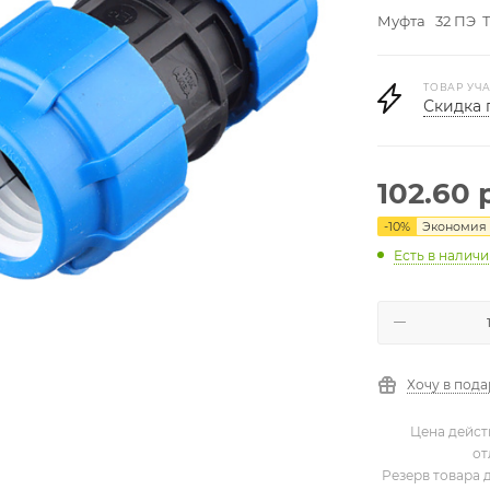
Муфта 32 ПЭ 
ТОВАР УЧА
Скидка 
102.60
р
-
10
%
Экономия
Есть в налич
Хочу в под
Цена дейст
от
Резерв товара 