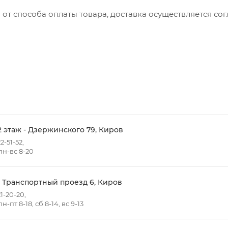
 от способа оплаты товара, доставка осуществляется с
вляется с понедельника по пятницу с 8:00 до 17:00.
до 15:00
ть доставки зависит от:
ов товаров в заказе;
говых точек для погрузки товаров.
2 этаж - Дзержинского 79, Киров
2-51-52,
н-вс 8-20
 в черте города на выезд (перекрестки улиц):
- Жуковского
т победы
- Транспортный проезд 6, Киров
Ульяновская
1-20-20,
-пт 8-18, сб 8-14, вс 9-13
нная - Потребкооперации
 Заводская