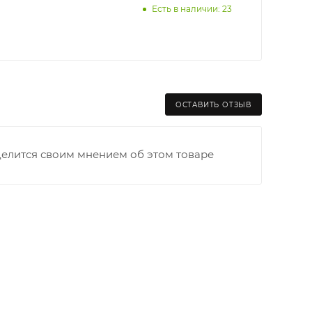
Есть в наличии: 23
раницы старого Моста через р. Вятка, область,
ходимо как можно раньше связаться с
ОСТАВИТЬ ОТЗЫВ
та выгрузки. При отсутствии подъездных путей
делится своим мнением об этом товаре
и оплачивается покупателем в полном объеме.