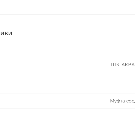
тики
ТПК-АКВА
Муфта сое