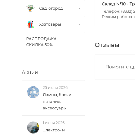
• Чистопрудненс
Склад №10 - Т
Сад, огород
• Щорса – Ульян
Телефон: (8332) 2
Доставка в Новов
Режим работы: пн
межгород) осуще
Хозтовары
В случае непред
РАСПРОДАЖА
Отзывы
СКИДКА 50%
менеджером, либ
ВАЖНО: Покупате
Помогите др
поставщик вправ
Акции
Доставка заказо
25 июня 2026
Лампы, блоки
питания,
аксессуары
1 июня 2026
Электро- и