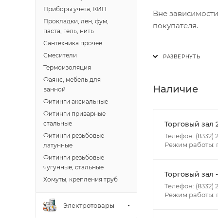
Приборы учета, КИП
Вне зависимости
Прокладки, лен, фум,
покупателя.
паста, гель, нить
Сантехника прочее
Доставка осущест
Смесители
В субботу с 8:00 
Термоизоляция
Фаянс, мебель для
Итоговая стоимос
Наличие
ванной
- зоны доставки;
Фитинги аксиальные
- веса и габарит
Фитинги приварные
- количества тор
Торговый зал 
стальные
Телефон: (8332) 2
Фитинги резьбовые
Режим работы: п
латунные
Границы доставки
Фитинги резьбовые
• Дзержинского 
чугунные, стальные
• Ленина - 65 ле
Торговый зал 
Хомуты, крепления труб
• Московская - 
Телефон: (8332) 2
Режим работы: пн
• Производстве
Электротовары
• Профсоюзная -