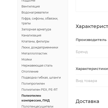
поддоны
Вентиляция
Водонагреватели
Гофра, сифоны, обвязки,
трапы
Характерис
Запорная арматура
Канализация
Производитель
Клапаны, фильтры
Люки, дождеприемники
Бренд
Металлопластик
Мойки
Нержавеющая сталь
Характеристики
Отопление
Подводка гибкая, шланги
Вид товара
Полипропилен
Полиэтилен PEX, PE-RT
Полиэтилен
Доставка
компрессия, ПНД
Полотенцесушители