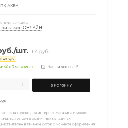
ТПК-АКВА
СТВУЕТ В АКЦИЯХ
при заказе ОНЛАЙН
уб.
/шт.
114
руб.
11.40
руб.
Нашли дешевле?
ии
: 40
в 3 магазинах
В КОРЗИНУ
арок
вительна только для интернет-магазина и может
личаться от цен в розничных магазинах.
действителен в течение суток с момента оформления