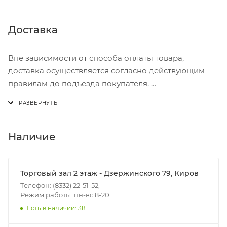
Доставка
Вне зависимости от способа оплаты товара,
доставка осуществляется согласно действующим
правилам до подъезда покупателя.
Доставка осуществляется с понедельника по
пятницу с 8:00 до 17:00.
В субботу с 8:00 до 15:00
Наличие
Итоговая стоимость доставки зависит от:
- зоны доставки;
Торговый зал 2 этаж - Дзержинского 79, Киров
- веса и габаритов товаров в заказе;
Телефон: (8332) 22-51-52,
Режим работы: пн-вс 8-20
- количества торговых точек для погрузки товаров.
Есть в наличии: 38
Границы доставки в черте города на выезд