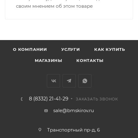
ВАЖНО: Покупатель обязан обеспечить наличие
своим мнением об этом товаре
подъездных путей до места выгрузки. При
отсутствии подъездных путей поставщик вправе
отказаться от доставки. Стоимость повторной
доставки оплачивается покупателем в полном
объеме.
О КОМПАНИИ
УСЛУГИ
КАК КУПИТЬ
Доставка заказов по России не осуществляется.
МАГАЗИНЫ
КОНТАКТЫ
8 (8332) 21-41-29
ЗАКАЗАТЬ ЗВОНОК
sale@bmskirov.ru
Транспортный пр-д, 6