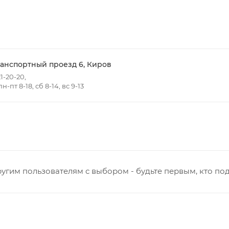
ть доставки зависит от:
ов товаров в заказе;
говых точек для погрузки товаров.
ранспортный проезд 6, Киров
1-20-20,
-пт 8-18, сб 8-14, вс 9-13
 в черте города на выезд (перекрестки улиц):
- Жуковского
т победы
Ульяновская
нная - Потребкооперации
 Заводская
кая - Украинская
угим пользователям с выбором - будьте первым, кто по
овская
ятский р-он, Коминтерн, Костино и Заречную часть (от г
ствляется в индивидуальном порядке.