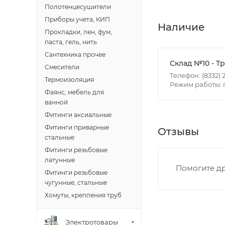
Полотенцесушители
Приборы учета, КИП
Итоговая стоимос
Наличие
Прокладки, лен, фум,
- зоны доставки;
паста, гель, нить
- веса и габарит
Сантехника прочее
- количества тор
Склад №10 - Т
Смесители
Телефон: (8332) 2
Термоизоляция
Режим работы: пн
Границы доставки
Фаянс, мебель для
• Дзержинского 
ванной
• Ленина - 65 ле
Фитинги аксиальные
• Московская - 
Фитинги приварные
Отзывы
• Производстве
стальные
• Профсоюзная -
Фитинги резьбовые
латунные
• Чистопрудненс
Помогите др
Фитинги резьбовые
• Щорса – Ульян
чугунные, стальные
Доставка в Новов
Хомуты, крепления труб
межгород) осуще
Электротовары