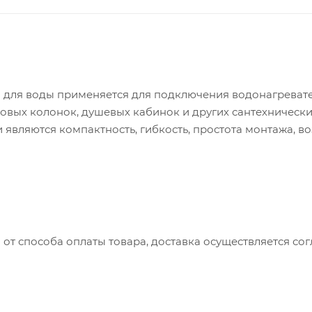
 для воды применяется для подключения водонагревател
азовых колонок, душевых кабинок и других сантехниче
 являются компактность, гибкость, простота монтажа, 
ний вид. Материал подводки - высококачественный EP
с оплеткой из нержавеющей стали. Оплетка из нержаве
говечность изделия.
 от способа оплаты товара, доставка осуществляется с
вляется с понедельника по пятницу с 8:00 до 17:00.
до 15:00