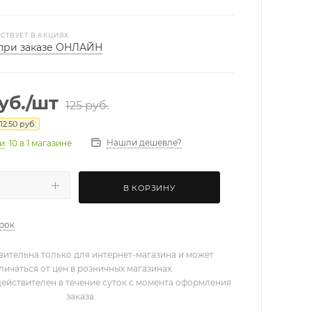
СТВУЕТ В АКЦИЯХ
при заказе ОНЛАЙН
уб.
/шт
125
руб.
12.50
руб.
Нашли дешевле?
ии
: 10
в 1 магазине
В КОРЗИНУ
арок
вительна только для интернет-магазина и может
личаться от цен в розничных магазинах.
действителен в течение суток с момента оформления
заказа.