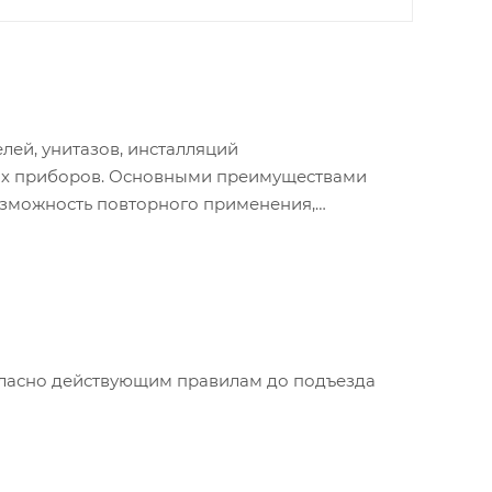
ей, унитазов, инсталляций
ских приборов. Основными преимуществами
возможность повторного применения,
DM, предназначенный для питьевого
ющей стали обеспечивает надежность, высокую
огласно действующим правилам до подъезда