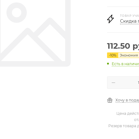
ТОВАР УЧА
Скидка 
112.50
р
-
10
%
Экономия
Есть в налич
Хочу в под
Цена дейст
от
Резерв товара 