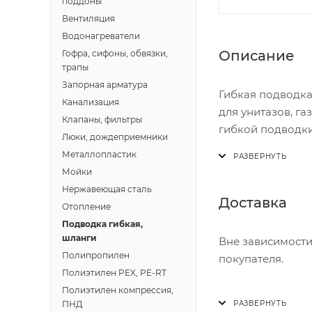
поддоны
Вентиляция
Водонагреватели
Описание
Гофра, сифоны, обвязки,
трапы
Запорная арматура
Гибкая подводка
Канализация
для унитазов, г
Клапаны, фильтры
гибкой подводки
Люки, дождеприемники
эстетичный внеш
Металлопластик
водоснабжения, 
Мойки
прочность и дол
Нержавеющая сталь
Доставка
Отопление
Подводка гибкая,
шланги
Вне зависимости
Полипропилен
покупателя.
Полиэтилен PEX, PE-RT
Полиэтилен компрессия,
Доставка осущест
ПНД
В субботу с 8:00 