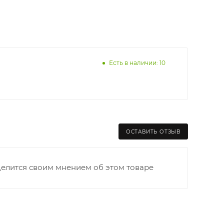
Есть в наличии: 10
ОСТАВИТЬ ОТЗЫВ
делится своим мнением об этом товаре
раницы старого Моста через р. Вятка, область,