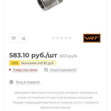
583.10
руб.
/шт
833
руб.
-
30
%
Экономия
249.90
руб.
Нашли дешевле?
Товар под заказ
Хочу в подарок
Цена действительна только для интернет-магазина и
может отличаться от цен в розничных магазинах.
Резерв товара действителен в течение суток с момента
оформления заказа.