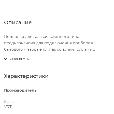
Описание
Подводка для газа сильфонного типа
предназначена для подключения приборов
бытового (газовые плиты, колонки, котлы) и
промышленного назначения к газовым
магистралям. Идеальная геометрия спиралей
обеспечивает одинаковую толщину на всех
участках. Внутреннее сечение подводки не сужается
Характеристики
и поэтому давление перед устройством не
снижается, что особенно важно для газового
Производитель
оборудования.
Бренд
VRT