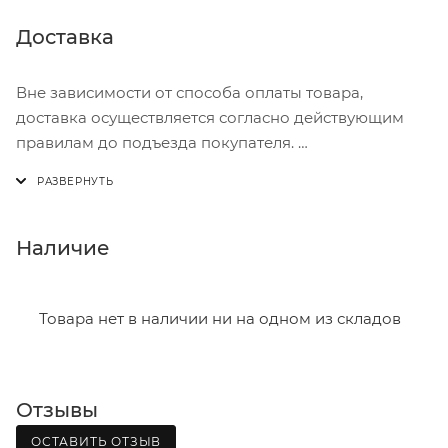
Доставка
Вне зависимости от способа оплаты товара,
доставка осуществляется согласно действующим
правилам до подъезда покупателя.
Доставка осуществляется с понедельника по
пятницу с 8:00 до 17:00.
В субботу с 8:00 до 15:00
Наличие
Итоговая стоимость доставки зависит от:
- зоны доставки;
Товара нет в наличии ни на одном из складов
- веса и габаритов товаров в заказе;
- количества торговых точек для погрузки товаров.
Отзывы
Границы доставки в черте города на выезд
(перекрестки улиц):
ОСТАВИТЬ ОТЗЫВ