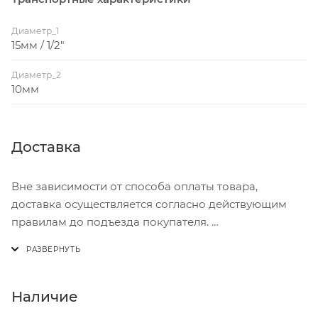
Диаметр_1
15мм / 1/2"
Диаметр_2
10мм
Доставка
Вне зависимости от способа оплаты товара,
доставка осуществляется согласно действующим
правилам до подъезда покупателя.
Доставка осуществляется с понедельника по
пятницу с 8:00 до 17:00.
В субботу с 8:00 до 15:00
Наличие