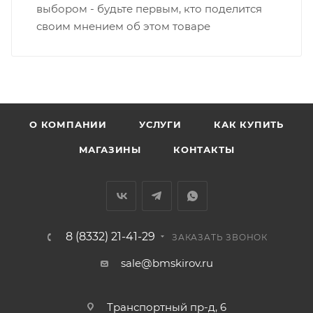
выбором - будьте первым, кто поделится
своим мнением об этом товаре
В случае непредвиденных обстоятельств,
мешающих принять товар, необходимо как можно
раньше связаться с менеджером, либо с отделом
логистики БМС.
ВАЖНО: Покупатель обязан обеспечить наличие
О КОМПАНИИ
УСЛУГИ
КАК КУПИТЬ
подъездных путей до места выгрузки. При
МАГАЗИНЫ
КОНТАКТЫ
отсутствии подъездных путей поставщик вправе
отказаться от доставки. Стоимость повторной
доставки оплачивается покупателем в полном
объеме.
8 (8332) 21-41-29
Доставка заказов по России не осуществляется.
ЗАКАЗАТЬ ЗВОНОК
sale@bmskirov.ru
Транспортный пр-д, 6