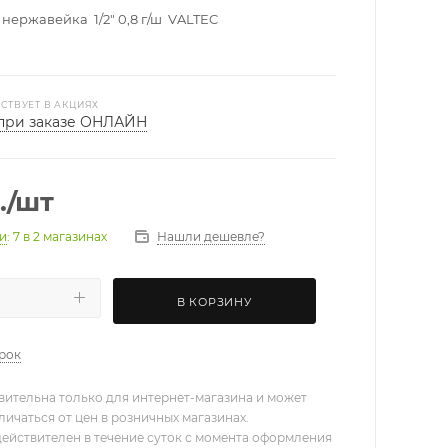
нержавейка 1/2" 0,8 г/ш VALTEC
СТВУЕТ В АКЦИЯХ
при заказе ОНЛАЙН
.
/шт
Нашли дешевле?
ии
: 7
в 2 магазинах
В КОРЗИНУ
арок
вительна только для интернет-магазина и может
личаться от цен в розничных магазинах.
действителен в течение суток с момента оформления