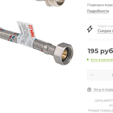
Подводка вода 
Подробности
ТОВАР УЧА
Скидка 
195
руб
Есть в налич
Хочу в под
Цена дейст
от
Резерв товара 