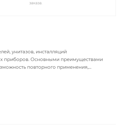
заказа.
ей, унитазов, инсталляций
ских приборов. Основными преимуществами
возможность повторного применения,
DM, предназначенный для питьевого
ющей стали обеспечивает надежность, высокую