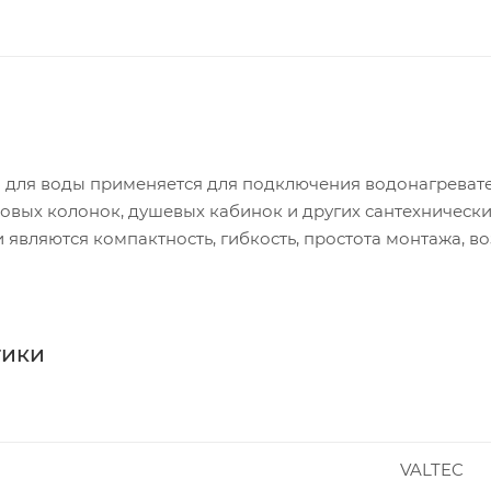
 для воды применяется для подключения водонагревател
азовых колонок, душевых кабинок и других сантехниче
 являются компактность, гибкость, простота монтажа, 
ний вид. Материал подводки - высококачественный EP
с оплеткой из нержавеющей стали. Оплетка из нержаве
говечность изделия.
тики
VALTEC