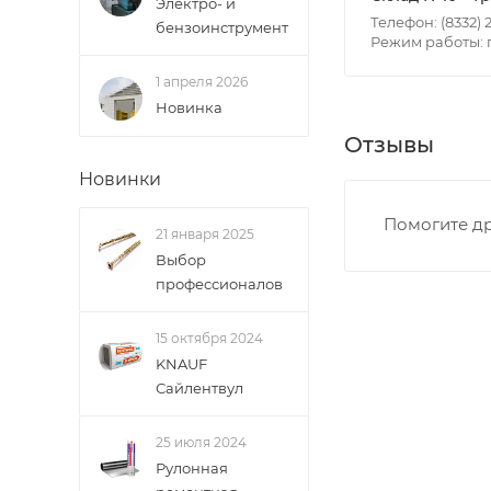
Электро- и
• Московская - 
Телефон: (8332) 2
бензоинструмент
Режим работы: пн
• Производстве
• Профсоюзная -
1 апреля 2026
• Чистопрудненс
Новинка
• Щорса – Ульян
Отзывы
Доставка в Новов
Новинки
межгород) осуще
Помогите др
В случае непред
21 января 2025
Выбор
менеджером, либ
профессионалов
ВАЖНО: Покупате
15 октября 2024
поставщик вправ
KNAUF
Сайлентвул
Доставка заказо
25 июля 2024
Рулонная