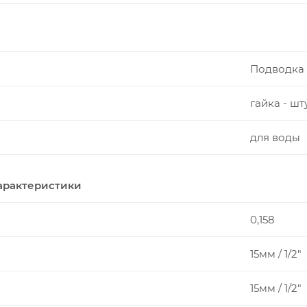
Подводка 
гайка - шт
для воды
арактеристики
0,158
15мм / 1/2"
15мм / 1/2"