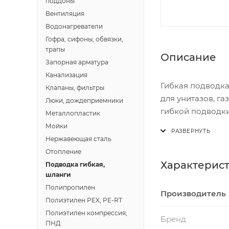
поддоны
Вентиляция
Водонагреватели
Гофра, сифоны, обвязки,
трапы
Описание
Запорная арматура
Канализация
Гибкая подводка
Клапаны, фильтры
для унитазов, г
Люки, дождеприемники
гибкой подводки
Металлопластик
эстетичный внеш
Мойки
водоснабжения, 
Нержавеющая сталь
прочность и дол
Отопление
Характерис
Подводка гибкая,
шланги
Полипропилен
Производитель
Полиэтилен PEX, PE-RT
Полиэтилен компрессия,
Бренд
ПНД