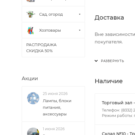
Сад, огород
Доставка
Хозтовары
Вне зависимости
покупателя.
РАСПРОДАЖА
СКИДКА 50%
Доставка осущест
В субботу с 8:00 
Акции
Итоговая стоимос
Наличие
- зоны доставки;
25 июня 2026
- веса и габарит
Лампы, блоки
- количества тор
Торговый зал 
питания,
Телефон: (8332) 2
аксессуары
Режим работы: пн
Границы доставки
• Дзержинского 
1 июня 2026
• Ленина - 65 ле
Склад №10 - Т