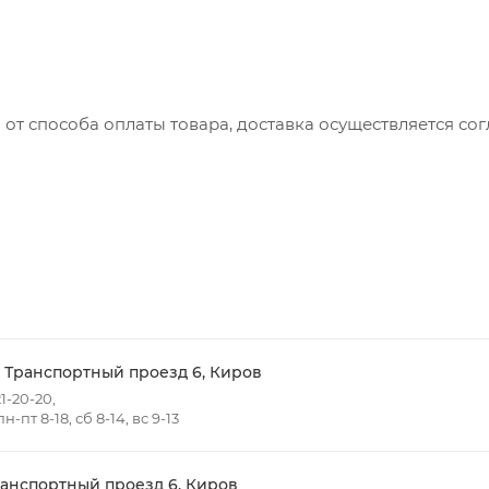
 от способа оплаты товара, доставка осуществляется с
вляется с понедельника по пятницу с 8:00 до 17:00.
до 15:00
ть доставки зависит от:
ов товаров в заказе;
говых точек для погрузки товаров.
- Транспортный проезд 6, Киров
1-20-20,
-пт 8-18, сб 8-14, вс 9-13
 в черте города на выезд (перекрестки улиц):
- Жуковского
т победы
ранспортный проезд 6, Киров