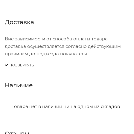
Доставка
Вне зависимости от способа оплаты товара,
доставка осуществляется согласно действующим
правилам до подъезда покупателя.
Доставка осуществляется с понедельника по
пятницу с 8:00 до 17:00.
В субботу с 8:00 до 15:00
Наличие
Итоговая стоимость доставки зависит от:
- зоны доставки;
Товара нет в наличии ни на одном из складов
- веса и габаритов товаров в заказе;
- количества торговых точек для погрузки товаров.
Отзывы