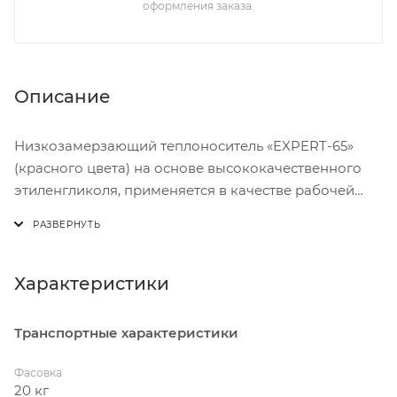
оформления заказа.
Описание
Низкозамерзающий теплоноситель «EXPERT-65»
(красного цвета) на основе высококачественного
этиленгликоля, применяется в качестве рабочей
жидкости для различных систем отопления и
кондиционирования в интервале рабочих
температур от -65ºС до 112ºС.
Специально подобранный пакет присадок в
Характеристики
теплоносителе «EXPERT» надежно защищает
оборудование от накипи, пенообразования и
Транспортные характеристики
коррозии.
Фасовка
20 кг