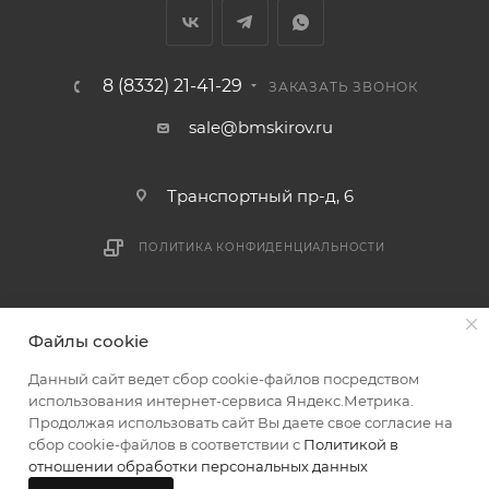
мешающих принять товар, необходимо как можно
раньше связаться с менеджером, либо с отделом
логистики БМС.
8 (8332) 21-41-29
ЗАКАЗАТЬ ЗВОНОК
ВАЖНО: Покупатель обязан обеспечить наличие
sale@bmskirov.ru
подъездных путей до места выгрузки. При
отсутствии подъездных путей поставщик вправе
Транспортный пр-д, 6
отказаться от доставки. Стоимость повторной
доставки оплачивается покупателем в полном
ПОЛИТИКА КОНФИДЕНЦИАЛЬНОСТИ
объеме.
Доставка заказов по России не осуществляется.
2026 © БМС - Магазин строительных и отделочных
Файлы cookie
материалов
Данный сайт ведет сбор cookie-файлов посредством
использования интернет-сервиса Яндекс.Метрика.
Продолжая использовать сайт Вы даете свое согласие на
сбор cookie-файлов в соответствии с
Политикой в
отношении обработки персональных данных