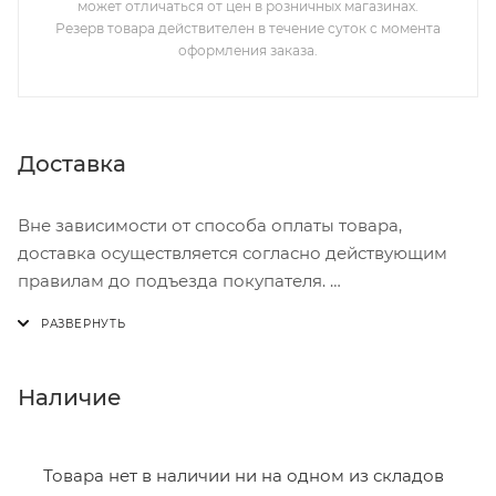
может отличаться от цен в розничных магазинах.
Резерв товара действителен в течение суток с момента
оформления заказа.
Доставка
Вне зависимости от способа оплаты товара,
доставка осуществляется согласно действующим
правилам до подъезда покупателя.
Доставка осуществляется с понедельника по
пятницу с 8:00 до 17:00.
В субботу с 8:00 до 15:00
Наличие
Итоговая стоимость доставки зависит от:
- зоны доставки;
Товара нет в наличии ни на одном из складов