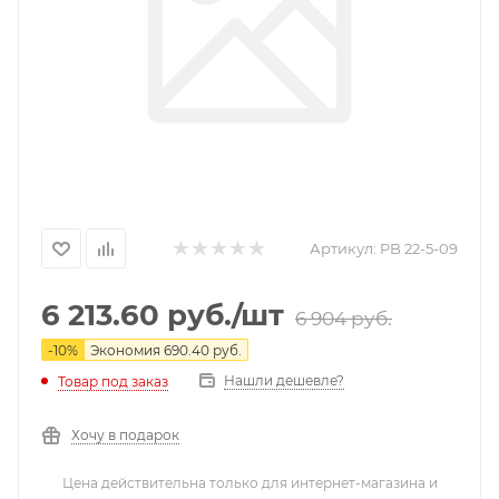
Артикул:
PB 22-5-09
6 213.60
руб.
/шт
6 904
руб.
-
10
%
Экономия
690.40
руб.
Нашли дешевле?
Товар под заказ
Хочу в подарок
Цена действительна только для интернет-магазина и