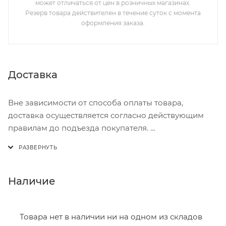
может отличаться от цен в розничных магазинах.
Резерв товара действителен в течение суток с момента
оформления заказа.
Доставка
Вне зависимости от способа оплаты товара,
доставка осуществляется согласно действующим
правилам до подъезда покупателя.
Доставка осуществляется с понедельника по
пятницу с 8:00 до 17:00.
В субботу с 8:00 до 15:00
Наличие
Итоговая стоимость доставки зависит от:
- зоны доставки;
Товара нет в наличии ни на одном из складов