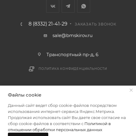
мешающих принять товар, необходимо как можно
раньше связаться с менеджером, либо с отделом
логистики БМС.
8 (8332) 21-41-29
ЗАКАЗАТЬ ЗВОНОК
ВАЖНО: Покупатель обязан обеспечить наличие
sale@bmskirov.ru
подъездных путей до места выгрузки. При
отсутствии подъездных путей поставщик вправе
Транспортный пр-д, 6
отказаться от доставки. Стоимость повторной
доставки оплачивается покупателем в полном
ПОЛИТИКА КОНФИДЕНЦИАЛЬНОСТИ
объеме.
Доставка заказов по России не осуществляется.
2026 © БМС - Магазин строительных и отделочных
Файлы cookie
материалов
Данный сайт ведет сбор cookie-файлов посредством
использования интернет-сервиса Яндекс.Метрика.
Продолжая использовать сайт Вы даете свое согласие на
сбор cookie-файлов в соответствии с
Политикой в
отношении обработки персональных данных