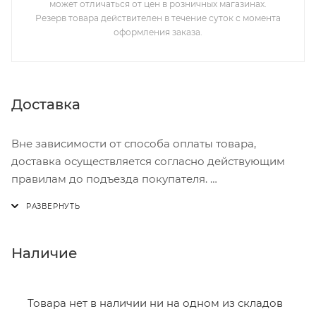
может отличаться от цен в розничных магазинах.
Резерв товара действителен в течение суток с момента
оформления заказа.
Доставка
Вне зависимости от способа оплаты товара,
доставка осуществляется согласно действующим
правилам до подъезда покупателя.
Доставка осуществляется с понедельника по
пятницу с 8:00 до 17:00.
В субботу с 8:00 до 15:00
Наличие
Итоговая стоимость доставки зависит от:
- зоны доставки;
Товара нет в наличии ни на одном из складов