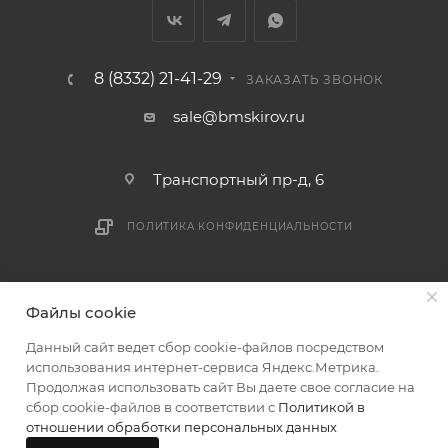
мешающих принять товар, необходимо как можно
раньше связаться с менеджером, либо с отделом
логистики БМС.
8 (8332) 21-41-29
ЗАКАЗАТЬ ЗВОНОК
ВАЖНО: Покупатель обязан обеспечить наличие
sale@bmskirov.ru
подъездных путей до места выгрузки. При
отсутствии подъездных путей поставщик вправе
Транспортный пр-д, 6
отказаться от доставки. Стоимость повторной
доставки оплачивается покупателем в полном
ПОЛИТИКА КОНФИДЕНЦИАЛЬНОСТИ
объеме.
Доставка заказов по России не осуществляется.
2026 © БМС - Магазин строительных и отделочных
Файлы cookie
материалов
Данный сайт ведет сбор cookie-файлов посредством
использования интернет-сервиса Яндекс.Метрика.
Продолжая использовать сайт Вы даете свое согласие на
сбор cookie-файлов в соответствии с
Политикой в
отношении обработки персональных данных