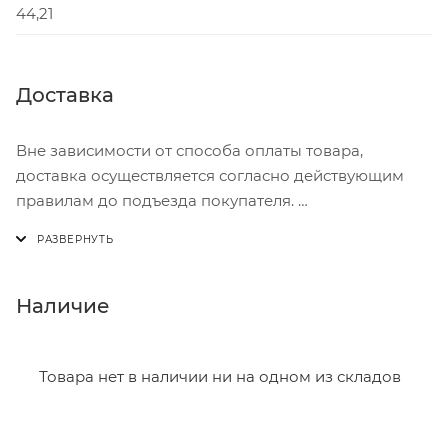
44,21
Доставка
Вне зависимости от способа оплаты товара,
доставка осуществляется согласно действующим
правилам до подъезда покупателя.
Доставка осуществляется с понедельника по
пятницу с 8:00 до 17:00.
В субботу с 8:00 до 15:00
Наличие
Итоговая стоимость доставки зависит от:
- зоны доставки;
Товара нет в наличии ни на одном из складов
- веса и габаритов товаров в заказе;
- количества торговых точек для погрузки товаров.