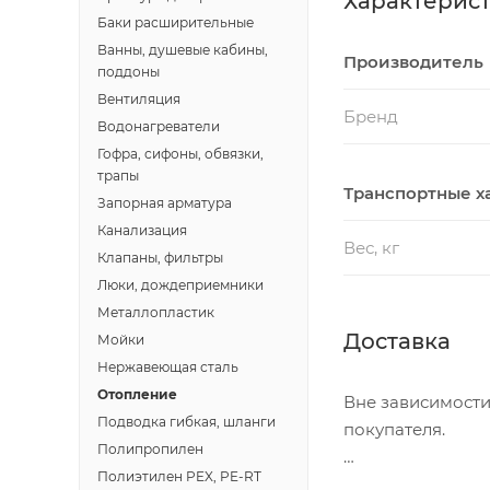
Характерис
Баки расширительные
Ванны, душевые кабины,
Производитель
поддоны
Вентиляция
Бренд
Водонагреватели
Гофра, сифоны, обвязки,
трапы
Транспортные х
Запорная арматура
Канализация
Вес, кг
Клапаны, фильтры
Люки, дождеприемники
Металлопластик
Доставка
Мойки
Нержавеющая сталь
Отопление
Вне зависимости
Подводка гибкая, шланги
покупателя.
Полипропилен
Полиэтилен PEX, PE-RT
Доставка осущест