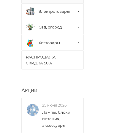
В случае непред
Электротовары
менеджером, либ
Сад, огород
ВАЖНО: Покупате
поставщик вправ
Хозтовары
Доставка заказо
РАСПРОДАЖА
СКИДКА 50%
Акции
25 июня 2026
Лампы, блоки
питания,
аксессуары