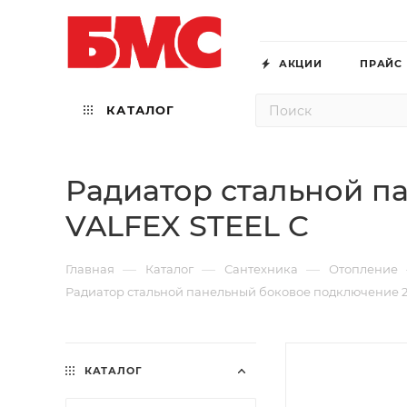
АКЦИИ
ПРАЙС
КАТАЛОГ
Радиатор стальной п
VALFEX STEEL C
—
—
—
Главная
Каталог
Сантехника
Отопление
Радиатор стальной панельный боковое подключение 2
КАТАЛОГ