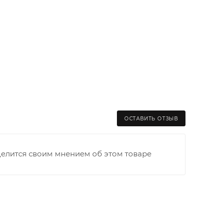
ОСТАВИТЬ ОТЗЫВ
делится своим мнением об этом товаре
раницы старого Моста через р. Вятка, область,