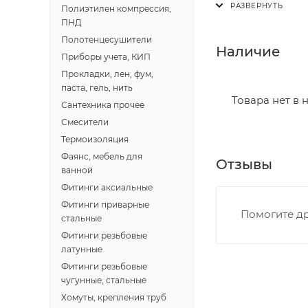
Полиэтилен компрессия,
В субботу с 8:00 
ПНД
Полотенцесушители
Итоговая стоимос
Наличие
Приборы учета, КИП
- зоны доставки;
Прокладки, лен, фум,
- веса и габарит
паста, гель, нить
- количества тор
Товара нет в 
Сантехника прочее
Смесители
Границы доставки
Термоизоляция
• Дзержинского 
Фаянс, мебель для
Отзывы
• Ленина - 65 ле
ванной
• Московская - 
Фитинги аксиальные
• Производстве
Фитинги приварные
Помогите др
• Профсоюзная -
стальные
• Чистопрудненс
Фитинги резьбовые
латунные
• Щорса – Ульян
Фитинги резьбовые
Доставка в Новов
чугунные, стальные
межгород) осуще
Хомуты, крепления труб