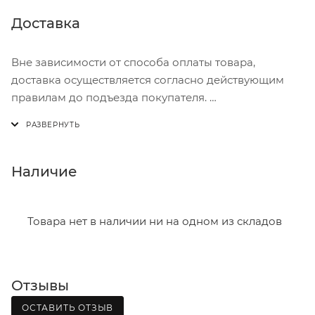
Доставка
Вне зависимости от способа оплаты товара,
доставка осуществляется согласно действующим
правилам до подъезда покупателя.
Доставка осуществляется с понедельника по
пятницу с 8:00 до 17:00.
В субботу с 8:00 до 15:00
Наличие
Итоговая стоимость доставки зависит от:
- зоны доставки;
Товара нет в наличии ни на одном из складов
- веса и габаритов товаров в заказе;
- количества торговых точек для погрузки товаров.
Отзывы
Границы доставки в черте города на выезд
(перекрестки улиц):
ОСТАВИТЬ ОТЗЫВ