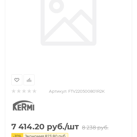
Артикул:
FTV220500801R2K
7 414.20
руб.
/шт
8 238
руб.
-
10
%
Экономия
823.80
руб.