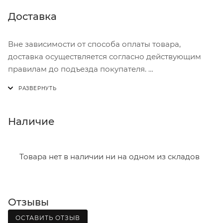
Доставка
Вне зависимости от способа оплаты товара,
доставка осуществляется согласно действующим
правилам до подъезда покупателя.
Доставка осуществляется с понедельника по
пятницу с 8:00 до 17:00.
В субботу с 8:00 до 15:00
Наличие
Итоговая стоимость доставки зависит от:
- зоны доставки;
Товара нет в наличии ни на одном из складов
- веса и габаритов товаров в заказе;
- количества торговых точек для погрузки товаров.
Отзывы
Границы доставки в черте города на выезд
(перекрестки улиц):
ОСТАВИТЬ ОТЗЫВ