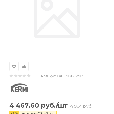
Артикул:
FK0220308W02
4 467.60
руб.
/шт
4 964
руб.
-
10
%
Экономия
496.40
руб.