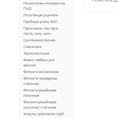
Помогите др
• Профсоюзная -
Полиэтилен компрессия,
• Чистопрудненс
ПНД
• Щорса – Ульян
Полотенцесушители
Доставка в Новов
Приборы учета, КИП
межгород) осуще
Прокладки, лен, фум,
паста, гель, нить
Сантехника прочее
В случае непред
Смесители
менеджером, либ
Термоизоляция
Фаянс, мебель для
ВАЖНО: Покупате
ванной
поставщик вправ
Фитинги аксиальные
Фитинги приварные
Доставка заказо
стальные
Фитинги резьбовые
латунные
Фитинги резьбовые
чугунные, стальные
Хомуты, крепления труб