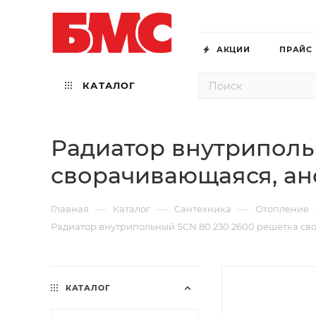
АКЦИИ
ПРАЙС
КАТАЛОГ
Радиатор внутриполь
сворачивающаяся, а
—
—
—
Главная
Каталог
Сантехника
Отопление
Радиатор внутрипольный SCN 80.230.2600 решётка 
КАТАЛОГ