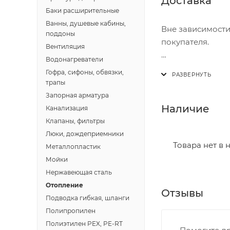
Доставка
Баки расширительные
Ванны, душевые кабины,
Вне зависимости
поддоны
покупателя.
Вентиляция
Водонагреватели
Доставка осущест
Гофра, сифоны, обвязки,
В субботу с 8:00 
трапы
Запорная арматура
Итоговая стоимос
Наличие
Канализация
- зоны доставки;
Клапаны, фильтры
- веса и габарит
Люки, дождеприемники
- количества тор
Товара нет в 
Металлопластик
Мойки
Границы доставки
Нержавеющая сталь
• Дзержинского 
Отопление
Отзывы
• Ленина - 65 ле
Подводка гибкая, шланги
• Московская - 
Полипропилен
• Производстве
Полиэтилен PEX, PE-RT