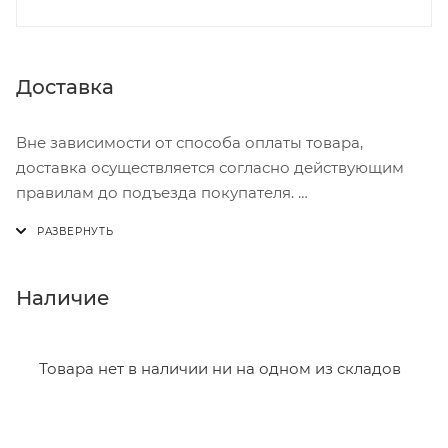
Доставка
Вне зависимости от способа оплаты товара,
доставка осуществляется согласно действующим
правилам до подъезда покупателя.
Доставка осуществляется с понедельника по
пятницу с 8:00 до 17:00.
В субботу с 8:00 до 15:00
Наличие
Итоговая стоимость доставки зависит от:
- зоны доставки;
Товара нет в наличии ни на одном из складов
- веса и габаритов товаров в заказе;
- количества торговых точек для погрузки товаров.