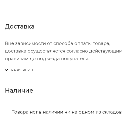
Доставка
Вне зависимости от способа оплаты товара,
доставка осуществляется согласно действующим
правилам до подъезда покупателя.
Доставка осуществляется с понедельника по
пятницу с 8:00 до 17:00.
В субботу с 8:00 до 15:00
Наличие
Итоговая стоимость доставки зависит от:
- зоны доставки;
Товара нет в наличии ни на одном из складов
- веса и габаритов товаров в заказе;
- количества торговых точек для погрузки товаров.