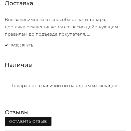
Доставка
Вне зависимости от способа оплаты товара,
доставка осуществляется согласно действующим
правилам до подъезда покупателя.
Доставка осуществляется с понедельника по
пятницу с 8:00 до 17:00.
В субботу с 8:00 до 15:00
Наличие
Итоговая стоимость доставки зависит от:
- зоны доставки;
Товара нет в наличии ни на одном из складов
- веса и габаритов товаров в заказе;
- количества торговых точек для погрузки товаров.
Отзывы
Границы доставки в черте города на выезд
(перекрестки улиц):
ОСТАВИТЬ ОТЗЫВ
• Дзержинского - Жуковского