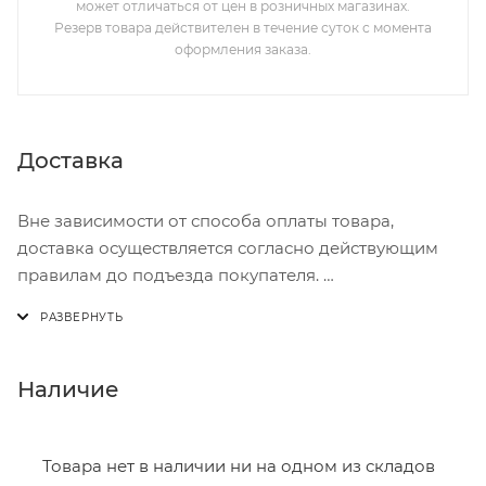
может отличаться от цен в розничных магазинах.
Резерв товара действителен в течение суток с момента
оформления заказа.
Доставка
Вне зависимости от способа оплаты товара,
доставка осуществляется согласно действующим
правилам до подъезда покупателя.
Доставка осуществляется с понедельника по
пятницу с 8:00 до 17:00.
В субботу с 8:00 до 15:00
Наличие
Итоговая стоимость доставки зависит от:
- зоны доставки;
Товара нет в наличии ни на одном из складов