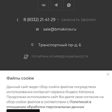
мешающих принять товар, необходимо как можно
раньше связаться с менеджером, либо с отделом
логистики БМС.
8 (8332) 21-41-29
ЗАКАЗАТЬ ЗВОНОК
ВАЖНО: Покупатель обязан обеспечить наличие
sale@bmskirov.ru
подъездных путей до места выгрузки. При
отсутствии подъездных путей поставщик вправе
Транспортный пр-д, 6
отказаться от доставки. Стоимость повторной
доставки оплачивается покупателем в полном
ПОЛИТИКА КОНФИДЕНЦИАЛЬНОСТИ
объеме.
Доставка заказов по России не осуществляется.
2026 © БМС - Магазин строительных и отделочных
Файлы cookie
материалов
Данный сайт ведет сбор cookie-файлов посредством
использования интернет-сервиса Яндекс.Метрика.
Продолжая использовать сайт Вы даете свое согласие на
сбор cookie-файлов в соответствии с
Политикой в
отношении обработки персональных данных