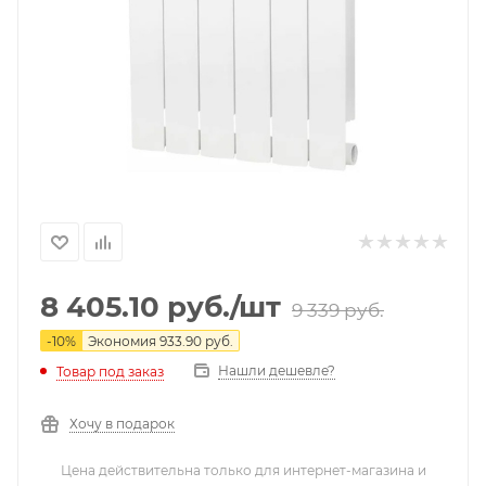
8 405.10
руб.
/шт
9 339
руб.
-
10
%
Экономия
933.90
руб.
Нашли дешевле?
Товар под заказ
Хочу в подарок
Цена действительна только для интернет-магазина и