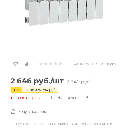
Артикул:
FB-F200B/6 L
2 646
руб.
/шт
2 940
руб.
-
10
%
Экономия
294
руб.
Нашли дешевле?
Товар под заказ
Хочу в подарок
Цена действительна только для интернет-магазина и