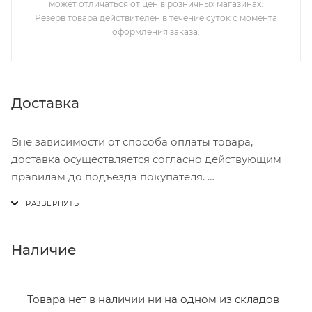
может отличаться от цен в розничных магазинах.
Резерв товара действителен в течение суток с момента
оформления заказа.
Доставка
Вне зависимости от способа оплаты товара,
доставка осуществляется согласно действующим
правилам до подъезда покупателя.
Доставка осуществляется с понедельника по
пятницу с 8:00 до 17:00.
В субботу с 8:00 до 15:00
Наличие
Итоговая стоимость доставки зависит от:
- зоны доставки;
Товара нет в наличии ни на одном из складов