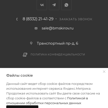
мешающих принять товар, необходимо как можно
раньше связаться с менеджером, либо с отделом
логистики БМС.
8 (8332) 21-41-29
ЗАКАЗАТЬ ЗВОНОК
ВАЖНО: Покупатель обязан обеспечить наличие
sale@bmskirov.ru
подъездных путей до места выгрузки. При
отсутствии подъездных путей поставщик вправе
Транспортный пр-д, 6
отказаться от доставки. Стоимость повторной
доставки оплачивается покупателем в полном
ПОЛИТИКА КОНФИДЕНЦИАЛЬНОСТИ
объеме.
Доставка заказов по России не осуществляется.
2026 © БМС - Магазин строительных и отделочных
Файлы cookie
материалов
Данный сайт ведет сбор cookie-файлов посредством
использования интернет-сервиса Яндекс.Метрика.
Продолжая использовать сайт Вы даете свое согласие на
сбор cookie-файлов в соответствии с
Политикой в
отношении обработки персональных данных