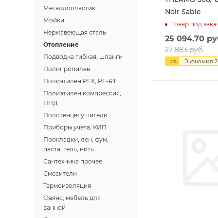
Металлопластик
Noir Sable
Мойки
Товар под зака
Нержавеющая сталь
25 094.70
ру
Отопление
27 883
руб.
Подводка гибкая, шланги
Экономия
2
-
10
%
Полипропилен
Полиэтилен PEX, PE-RT
Полиэтилен компрессия,
ПНД
Полотенцесушители
Приборы учета, КИП
Прокладки, лен, фум,
паста, гель, нить
Сантехника прочее
Смесители
Термоизоляция
Фаянс, мебель для
ванной