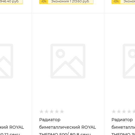
 946.40
руб.
Экономия
1 213.60
руб.
Экон
-
10
%
-
10
%
Радиатор
Радиатор
кий ROYAL
биметаллический ROYAL
биметалл
THERMO 500/ 80 8 секц.
THERMO 300/ 80 10