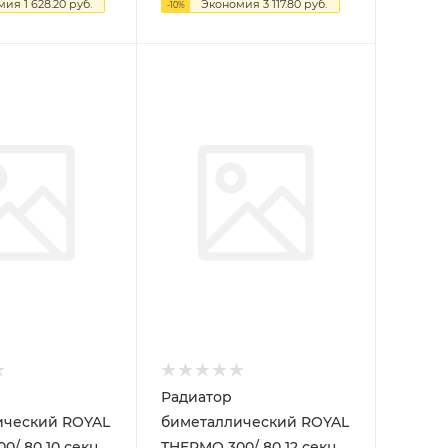
омия
1 628.20
руб.
Экономия
3 117.80
руб.
-
10
%
Радиатор
ический ROYAL
биметаллический ROYAL
 секц.
THERMO 300/ 80 12 секц.