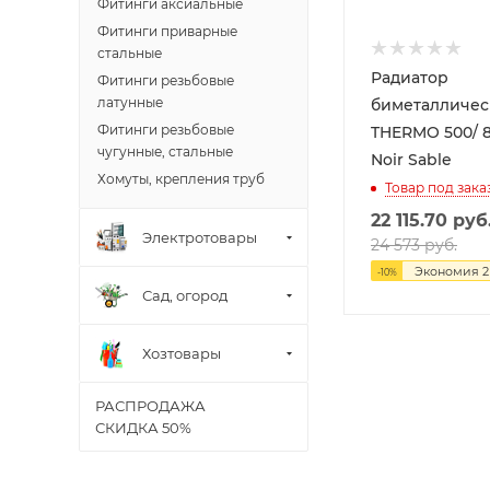
Фитинги аксиальные
Фитинги приварные
стальные
Радиатор
Фитинги резьбовые
латунные
биметалличес
Фитинги резьбовые
THERMO 500/ 80 10 секц.
чугунные, стальные
Noir Sable
Хомуты, крепления труб
Товар под зака
22 115.70
руб
Электротовары
24 573
руб.
Экономия
2
-
10
%
Сад, огород
Хозтовары
РАСПРОДАЖА
СКИДКА 50%