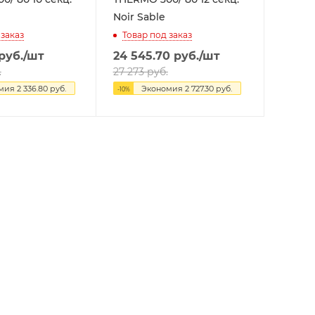
Noir Sable
 заказ
Товар под заказ
руб.
/шт
24 545.70
руб.
/шт
.
27 273
руб.
омия
2 336.80
руб.
Экономия
2 727.30
руб.
-
10
%