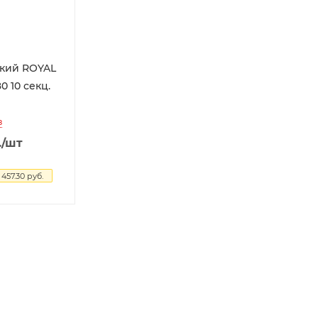
кий ROYAL
з
.
/шт
 457.30
руб.