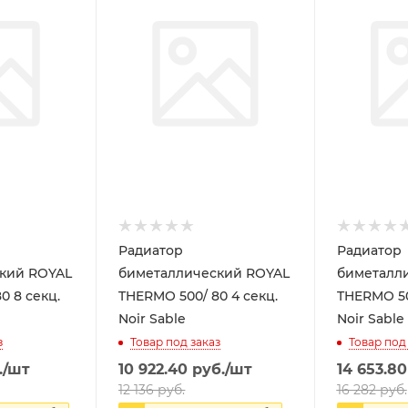
Радиатор
Радиатор
кий ROYAL
биметаллический ROYAL
биметалл
THERMO 500/ 80 4 секц.
THERMO 500/ 80 6
Noir Sable
Noir Sable
з
Товар под заказ
Товар под
.
/шт
10 922.40
руб.
/шт
14 653.80
12 136
руб.
16 282
руб.