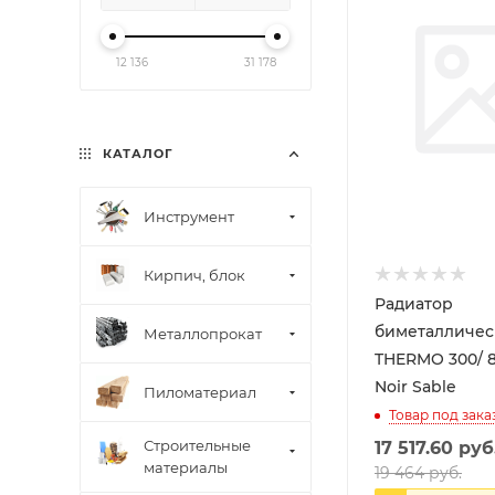
12 136
31 178
КАТАЛОГ
Инструмент
Кирпич, блок
Радиатор
биметалличес
Металлопрокат
THERMO 300/ 80 8 секц.
Noir Sable
Пиломатериал
Товар под зака
Строительные
17 517.60
руб
материалы
19 464
руб.