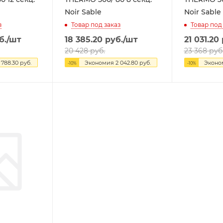
Noir Sable
Noir Sable
з
Товар под заказ
Товар под
б.
/шт
18 385.20
руб.
/шт
21 031.20
20 428
руб.
23 368
руб
 788.30
руб.
Экономия
2 042.80
руб.
Экон
-
10
%
-
10
%