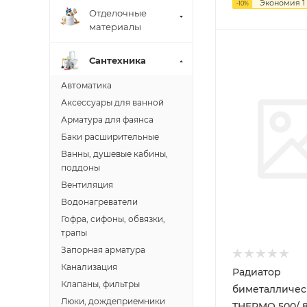
Экономия
1
-
10
%
Отделочные
материалы
Сантехника
Автоматика
Аксессуары для ванной
Арматура для фаянса
Баки расширительные
Ванны, душевые кабины,
поддоны
Вентиляция
Водонагреватели
Гофра, сифоны, обвязки,
трапы
Запорная арматура
Канализация
Радиатор
Клапаны, фильтры
биметалличес
Люки, дождеприемники
THERMO 500/ 80 12 секц.