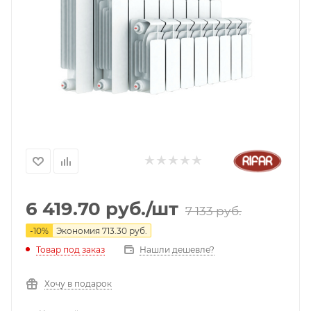
6 419.70
руб.
/шт
7 133
руб.
-
10
%
Экономия
713.30
руб.
Нашли дешевле?
Товар под заказ
Хочу в подарок