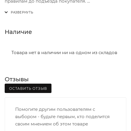
правилам до подъезда покупателя.
Доставка осуществляется с понедельника по
пятницу с 8:00 до 17:00.
В субботу с 8:00 до 15:00
Наличие
Итоговая стоимость доставки зависит от:
- зоны доставки;
Товара нет в наличии ни на одном из складов
- веса и габаритов товаров в заказе;
- количества торговых точек для погрузки товаров.
Отзывы
Границы доставки в черте города на выезд
(перекрестки улиц):
ОСТАВИТЬ ОТЗЫВ
• Дзержинского - Жуковского
• Ленина - 65 лет победы
Помогите другим пользователям с
• Московская - Ульяновская
выбором - будьте первым, кто поделится
• Производственная - Потребкооперации
своим мнением об этом товаре
• Профсоюзная - Заводская