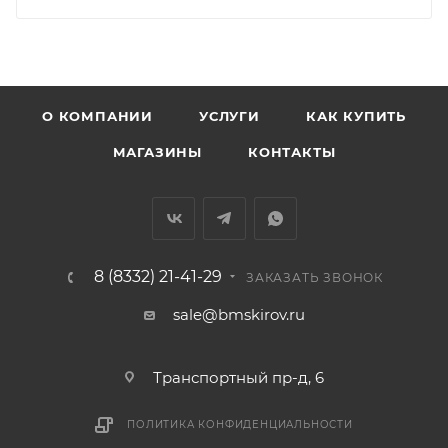
• Чистопрудненская - Украинская
• Щорса – Ульяновская
Доставка в Нововятский р-он, Коминтерн, Костино и
Заречную часть (от границы старого Моста через р.
Вятка, область, межгород) осуществляется в
О КОМПАНИИ
УСЛУГИ
КАК КУПИТЬ
индивидуальном порядке.
МАГАЗИНЫ
КОНТАКТЫ
В случае непредвиденных обстоятельств,
мешающих принять товар, необходимо как можно
раньше связаться с менеджером, либо с отделом
логистики БМС.
8 (8332) 21-41-29
ЗАКАЗАТЬ ЗВОНОК
ВАЖНО: Покупатель обязан обеспечить наличие
sale@bmskirov.ru
подъездных путей до места выгрузки. При
отсутствии подъездных путей поставщик вправе
Транспортный пр-д, 6
отказаться от доставки. Стоимость повторной
доставки оплачивается покупателем в полном
ПОЛИТИКА КОНФИДЕНЦИАЛЬНОСТИ
объеме.