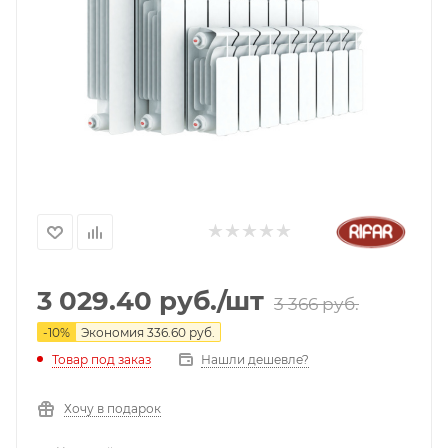
3 029.40
руб.
/шт
3 366
руб.
-
10
%
Экономия
336.60
руб.
Нашли дешевле?
Товар под заказ
Хочу в подарок