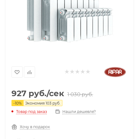
927
руб.
/сек
1 030
руб.
-
10
%
Экономия
103
руб.
Нашли дешевле?
Товар под заказ
Хочу в подарок