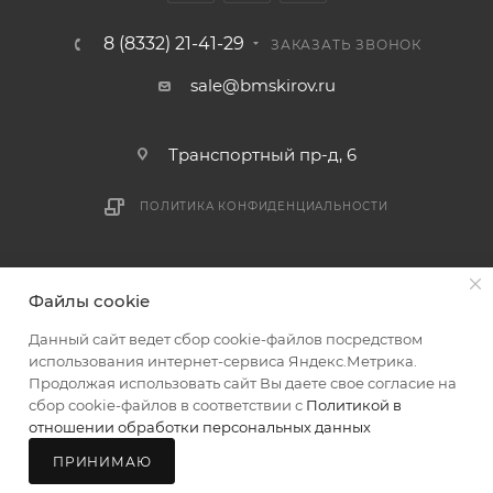
логистики БМС.
8 (8332) 21-41-29
ЗАКАЗАТЬ ЗВОНОК
ВАЖНО: Покупатель обязан обеспечить наличие
sale@bmskirov.ru
подъездных путей до места выгрузки. При
отсутствии подъездных путей поставщик вправе
Транспортный пр-д, 6
отказаться от доставки. Стоимость повторной
доставки оплачивается покупателем в полном
ПОЛИТИКА КОНФИДЕНЦИАЛЬНОСТИ
объеме.
Доставка заказов по России не осуществляется.
2026 © БМС - Магазин строительных и отделочных
Файлы cookie
материалов
Данный сайт ведет сбор cookie-файлов посредством
использования интернет-сервиса Яндекс.Метрика.
Продолжая использовать сайт Вы даете свое согласие на
сбор cookie-файлов в соответствии с
Политикой в
отношении обработки персональных данных
ПРИНИМАЮ
Главная
Каталог
Корзина
Мой БМС
Магазины