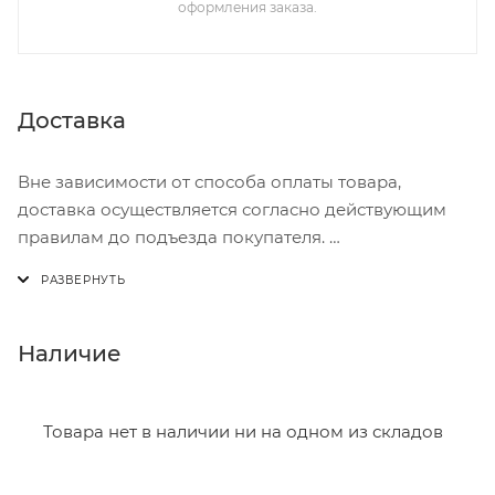
оформления заказа.
Доставка
Вне зависимости от способа оплаты товара,
доставка осуществляется согласно действующим
правилам до подъезда покупателя.
Доставка осуществляется с понедельника по
пятницу с 8:00 до 17:00.
В субботу с 8:00 до 15:00
Наличие
Итоговая стоимость доставки зависит от:
- зоны доставки;
Товара нет в наличии ни на одном из складов
- веса и габаритов товаров в заказе;
- количества торговых точек для погрузки товаров.