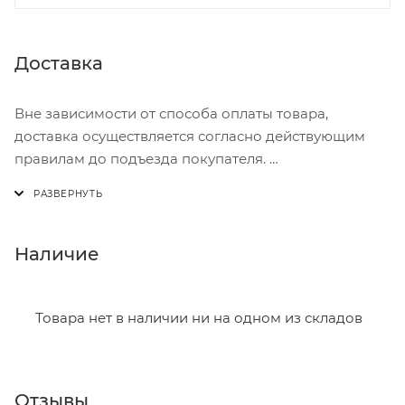
Доставка
Вне зависимости от способа оплаты товара,
доставка осуществляется согласно действующим
правилам до подъезда покупателя.
Доставка осуществляется с понедельника по
пятницу с 8:00 до 17:00.
В субботу с 8:00 до 15:00
Наличие
Итоговая стоимость доставки зависит от:
- зоны доставки;
Товара нет в наличии ни на одном из складов
- веса и габаритов товаров в заказе;
- количества торговых точек для погрузки товаров.
Отзывы