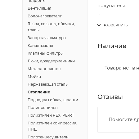
поддоны
покупателя.
Вентиляция
Водонагреватели
Доставка осущест
Гофра, сифоны, обвязки,
В субботу с 8:00 
трапы
Запорная арматура
Итоговая стоимос
Наличие
Канализация
- зоны доставки;
Клапаны, фильтры
- веса и габарит
Люки, дождеприемники
- количества тор
Товара нет в 
Металлопластик
Мойки
Границы доставки
Нержавеющая сталь
• Дзержинского 
Отопление
Отзывы
• Ленина - 65 ле
Подводка гибкая, шланги
• Московская - 
Полипропилен
• Производстве
Полиэтилен PEX, PE-RT
Помогите др
• Профсоюзная -
Полиэтилен компрессия,
• Чистопрудненс
ПНД
• Щорса – Ульян
Полотенцесушители