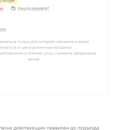
2 413
руб.
Нашли дешевле?
аз
арок
вительна только для интернет-магазина и может
личаться от цен в розничных магазинах.
действителен в течение суток с момента оформления
заказа.
огласно действующим правилам до подъезда