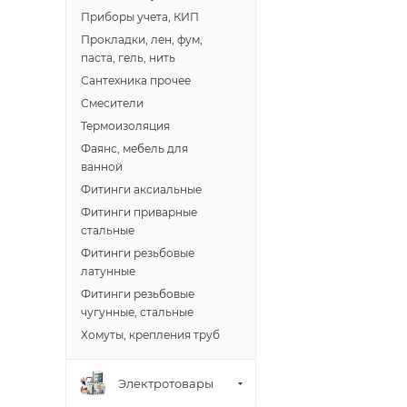
Доставка в Новов
Приборы учета, КИП
межгород) осуще
Прокладки, лен, фум,
паста, гель, нить
Сантехника прочее
В случае непред
Смесители
менеджером, либ
Термоизоляция
Фаянс, мебель для
ВАЖНО: Покупате
ванной
поставщик вправ
Фитинги аксиальные
Фитинги приварные
Доставка заказо
стальные
Фитинги резьбовые
латунные
Фитинги резьбовые
чугунные, стальные
Хомуты, крепления труб
Электротовары