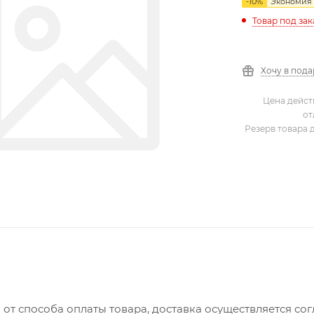
-
10
%
Экономия
Товар под зак
Хочу в под
Цена дейст
от
Резерв товара 
 от способа оплаты товара, доставка осуществляется с