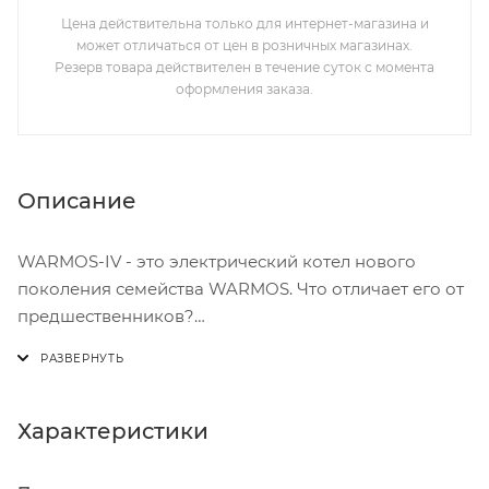
Цена действительна только для интернет-магазина и
может отличаться от цен в розничных магазинах.
Резерв товара действителен в течение суток с момента
оформления заказа.
Описание
WARMOS-IV - это электрический котел нового
поколения семейства WARMOS. Что отличает его от
предшественников?
Увеличенный температурный диапазон
WARMOS-IV работает в расширенном диапазоне
Характеристики
температуры теплоносителя от +5 до +85°C.
Благодаря этому, вы можете дополнительно