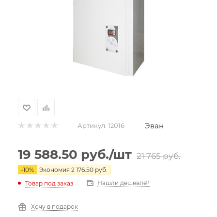
Эван
Артикул:
12016
19 588.50
руб.
/шт
21 765
руб.
-
10
%
Экономия
2 176.50
руб.
Нашли дешевле?
Товар под заказ
Хочу в подарок