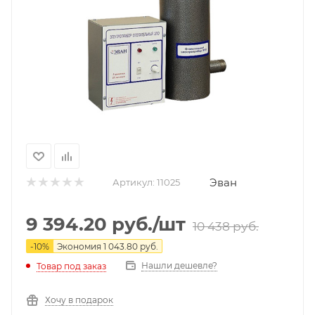
Эван
Артикул:
11025
9 394.20
руб.
/шт
10 438
руб.
-
10
%
Экономия
1 043.80
руб.
Нашли дешевле?
Товар под заказ
Хочу в подарок