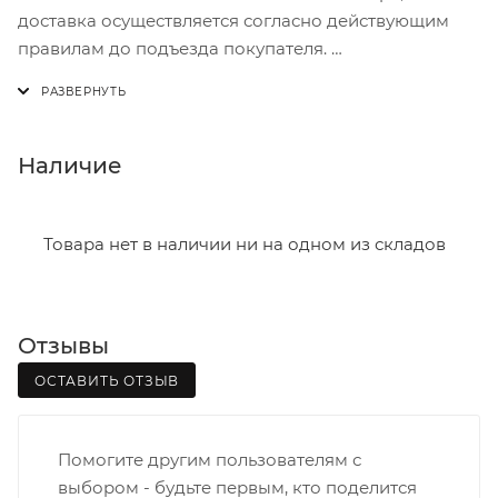
доставка осуществляется согласно действующим
правилам до подъезда покупателя.
Доставка осуществляется с понедельника по
пятницу с 8:00 до 17:00.
В субботу с 8:00 до 15:00
Наличие
Итоговая стоимость доставки зависит от:
- зоны доставки;
Товара нет в наличии ни на одном из складов
- веса и габаритов товаров в заказе;
- количества торговых точек для погрузки товаров.
Отзывы
Границы доставки в черте города на выезд
(перекрестки улиц):
ОСТАВИТЬ ОТЗЫВ
• Дзержинского - Жуковского
• Ленина - 65 лет победы
Помогите другим пользователям с
• Московская - Ульяновская
выбором - будьте первым, кто поделится
• Производственная - Потребкооперации