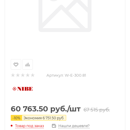
Артикул:
W-E-300.81
60 763.50
руб.
/шт
67 515
руб.
-
10
%
Экономия
6 751.50
руб.
Нашли дешевле?
Товар под заказ