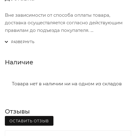
Вне зависимости от способа оплаты товара,
доставка осуществляется согласно действующим
правилам до подъезда покупателя.
Доставка осуществляется с понедельника по
пятницу с 8:00 до 17:00.
В субботу с 8:00 до 15:00
Наличие
Итоговая стоимость доставки зависит от:
- зоны доставки;
Товара нет в наличии ни на одном из складов
- веса и габаритов товаров в заказе;
- количества торговых точек для погрузки товаров.
Отзывы
Границы доставки в черте города на выезд
(перекрестки улиц):
ОСТАВИТЬ ОТЗЫВ
• Дзержинского - Жуковского