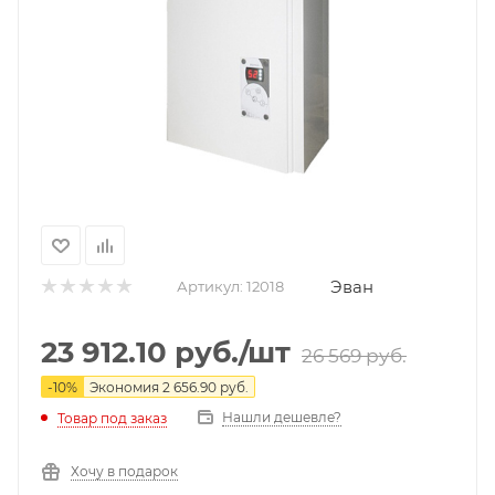
Эван
Артикул:
12018
23 912.10
руб.
/шт
26 569
руб.
-
10
%
Экономия
2 656.90
руб.
Нашли дешевле?
Товар под заказ
Хочу в подарок