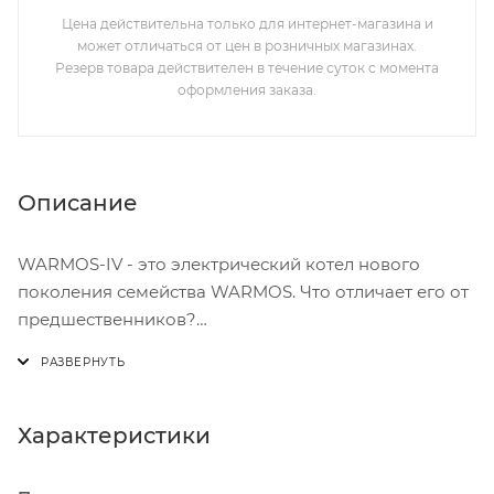
Цена действительна только для интернет-магазина и
может отличаться от цен в розничных магазинах.
Резерв товара действителен в течение суток с момента
оформления заказа.
Описание
WARMOS-IV - это электрический котел нового
поколения семейства WARMOS. Что отличает его от
предшественников?
Увеличенный температурный диапазон
WARMOS-IV работает в расширенном диапазоне
Характеристики
температуры теплоносителя от +5 до +85°C.
Благодаря этому, вы можете дополнительно