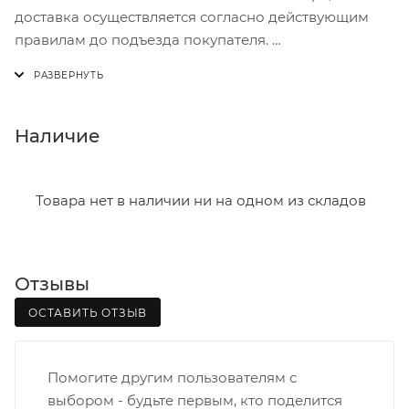
доставка осуществляется согласно действующим
правилам до подъезда покупателя.
Доставка осуществляется с понедельника по
пятницу с 8:00 до 17:00.
В субботу с 8:00 до 15:00
Наличие
Итоговая стоимость доставки зависит от:
- зоны доставки;
Товара нет в наличии ни на одном из складов
- веса и габаритов товаров в заказе;
- количества торговых точек для погрузки товаров.
Отзывы
Границы доставки в черте города на выезд
(перекрестки улиц):
ОСТАВИТЬ ОТЗЫВ
• Дзержинского - Жуковского
• Ленина - 65 лет победы
Помогите другим пользователям с
• Московская - Ульяновская
выбором - будьте первым, кто поделится
• Производственная - Потребкооперации