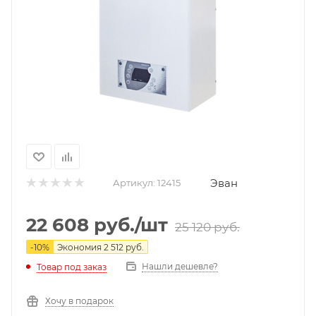
Эван
Артикул:
12415
22 608
руб.
/шт
25 120
руб.
-
10
%
Экономия
2 512
руб.
Нашли дешевле?
Товар под заказ
Хочу в подарок