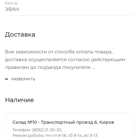
Бренд
ЭВАН
Доставка
Вне зависимости от способа оплаты товара,
доставка осуществляется согласно действующим
правилам до подъезда покупателя.
Доставка осуществляется с понедельника по
пятницу с 8:00 до 17:00.
В субботу с 8:00 до 15:00
Наличие
Итоговая стоимость доставки зависит от:
- зоны доставки;
Склад №10 - Транспортный проезд 6, Киров
- веса и габаритов товаров в заказе;
Телефон: (8332) 21-20-20,
Режим работы: пн-пт 8-18, сб 8-14, вс 9-13
- количества торговых точек для погрузки товаров.