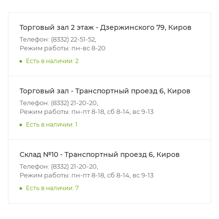
Итоговая стоимость доставки зависит от:
- зоны доставки;
Торговый зал 2 этаж - Дзержинского 79, Киров
- веса и габаритов товаров в заказе;
Телефон: (8332) 22-51-52,
Режим работы: пн-вс 8-20
- количества торговых точек для погрузки товаров.
Есть в наличии: 2
Границы доставки в черте города на выезд
(перекрестки улиц):
Торговый зал - Транспортный проезд 6, Киров
• Дзержинского - Жуковского
Телефон: (8332) 21-20-20,
• Ленина - 65 лет победы
Режим работы: пн-пт 8-18, сб 8-14, вс 9-13
• Московская - Ульяновская
Есть в наличии: 1
• Производственная - Потребкооперации
• Профсоюзная - Заводская
Склад №10 - Транспортный проезд 6, Киров
• Чистопрудненская - Украинская
Телефон: (8332) 21-20-20,
• Щорса – Ульяновская
Режим работы: пн-пт 8-18, сб 8-14, вс 9-13
Доставка в Нововятский р-он, Коминтерн, Костино и
Есть в наличии: 7
Заречную часть (от границы старого Моста через р.
Вятка, область, межгород) осуществляется в