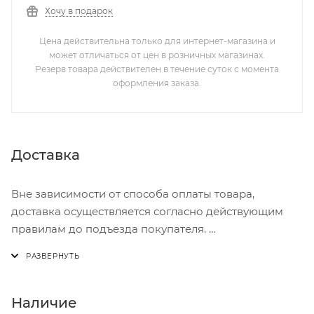
Хочу в подарок
Цена действительна только для интернет-магазина и
может отличаться от цен в розничных магазинах.
Резерв товара действителен в течение суток с момента
оформления заказа.
Доставка
Вне зависимости от способа оплаты товара,
доставка осуществляется согласно действующим
правилам до подъезда покупателя.
Доставка осуществляется с понедельника по
пятницу с 8:00 до 17:00.
В субботу с 8:00 до 15:00
Наличие