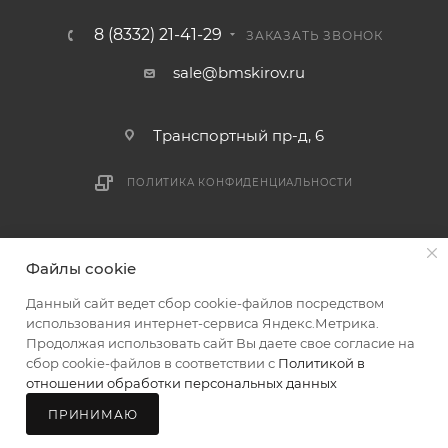
8 (8332) 21-41-29
ЗАКАЗАТЬ ЗВОНОК
sale@bmskirov.ru
Транспортный пр-д, 6
ПОЛИТИКА КОНФИДЕНЦИАЛЬНОСТИ
2026 © БМС - Магазин строительных и отделочных
Файлы cookie
материалов
Данный сайт ведет сбор cookie-файлов посредством
использования интернет-сервиса Яндекс.Метрика.
Продолжая использовать сайт Вы даете свое согласие на
сбор cookie-файлов в соответствии с
Политикой в
В КОРЗИНУ
отношении обработки персональных данных
ПРИНИМАЮ
Главная
Каталог
Корзина
Мой БМС
Магазины