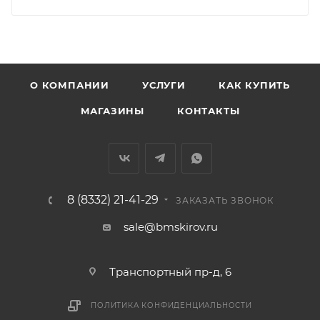
мешающих принять товар, необходимо как можно
раньше связаться с менеджером, либо с отделом
логистики БМС.
ВАЖНО: Покупатель обязан обеспечить наличие
О КОМПАНИИ
УСЛУГИ
КАК КУПИТЬ
подъездных путей до места выгрузки. При
МАГАЗИНЫ
КОНТАКТЫ
отсутствии подъездных путей поставщик вправе
отказаться от доставки. Стоимость повторной
доставки оплачивается покупателем в полном
объеме.
8 (8332) 21-41-29
Доставка заказов по России не осуществляется.
ЗАКАЗАТЬ ЗВОНОК
sale@bmskirov.ru
Транспортный пр-д, 6
ПОЛИТИКА КОНФИДЕНЦИАЛЬНОСТИ