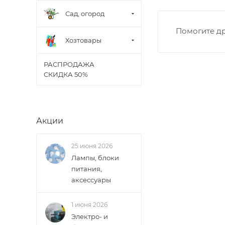
• Производстве
• Профсоюзная -
Сад, огород
• Чистопрудненс
Помогите др
• Щорса – Ульян
Хозтовары
Доставка в Новов
межгород) осуще
РАСПРОДАЖА
СКИДКА 50%
В случае непред
менеджером, либ
Акции
ВАЖНО: Покупате
поставщик вправ
25 июня 2026
Лампы, блоки
Доставка заказо
питания,
аксессуары
1 июня 2026
Электро- и