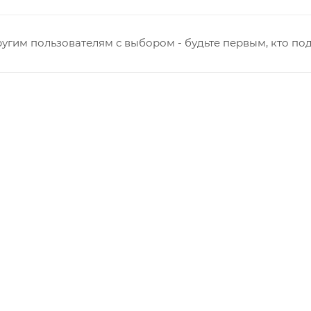
нная - Потребкооперации
 Заводская
кая - Украинская
угим пользователям с выбором - будьте первым, кто по
овская
ятский р-он, Коминтерн, Костино и Заречную часть (от г
ствляется в индивидуальном порядке.
виденных обстоятельств, мешающих принять товар, необ
о с отделом логистики БМС.
ль обязан обеспечить наличие подъездных путей до мес
е отказаться от доставки. Стоимость повторной доставк
в по России не осуществляется.