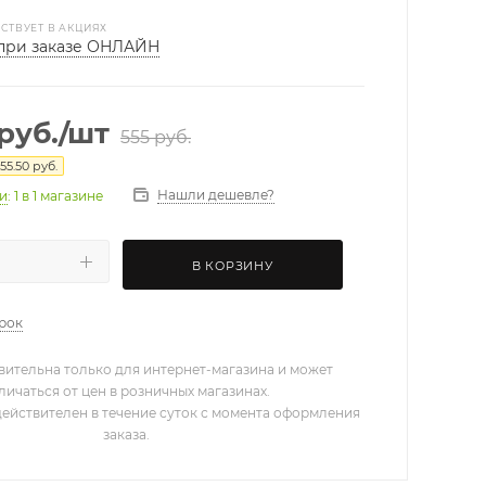
СТВУЕТ В АКЦИЯХ
при заказе ОНЛАЙН
руб.
/шт
555
руб.
55.50
руб.
Нашли дешевле?
ии
: 1
в 1 магазине
В КОРЗИНУ
арок
вительна только для интернет-магазина и может
личаться от цен в розничных магазинах.
действителен в течение суток с момента оформления
заказа.