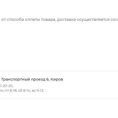
 от способа оплаты товара, доставка осуществляется с
вляется с понедельника по пятницу с 8:00 до 17:00.
до 15:00
ть доставки зависит от:
ов товаров в заказе;
говых точек для погрузки товаров.
- Транспортный проезд 6, Киров
1-20-20,
-пт 8-18, сб 8-14, вс 9-13
 в черте города на выезд (перекрестки улиц):
- Жуковского
т победы
Ульяновская