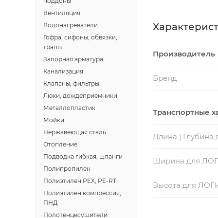
поддоны
Вентиляция
Характерис
Водонагреватели
Гофра, сифоны, обвязки,
трапы
Производитель
Запорная арматура
Канализация
Бренд
Клапаны, фильтры
Люки, дождеприемники
Металлопластик
Транспортные х
Мойки
Нержавеющая сталь
Длина | Глубина
Отопление
Подводка гибкая, шланги
Ширина для ЛО
Полипропилен
Полиэтилен PEX, PE-RT
Высота для ЛОГ
Полиэтилен компрессия,
ПНД
Полотенцесушители