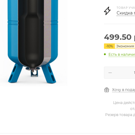
ТОВАР УЧА
Скидка 
499.50
-
10
%
Экономия
Есть в налич
Хочу в под
Цена дейст
от
Резерв товара 