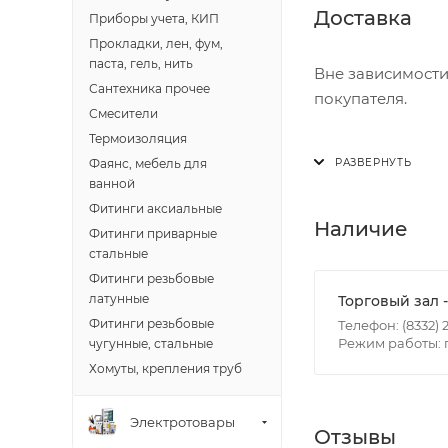
Доставка
Приборы учета, КИП
Прокладки, лен, фум,
паста, гель, нить
Вне зависимости
Сантехника прочее
покупателя.
Смесители
Термоизоляция
Доставка осущест
Фаянс, мебель для
В субботу с 8:00 
ванной
Фитинги аксиальные
Итоговая стоимос
Наличие
Фитинги приварные
- зоны доставки;
стальные
- веса и габарит
Фитинги резьбовые
- количества тор
латунные
Торговый зал 
Фитинги резьбовые
Телефон: (8332) 2
Режим работы: пн
чугунные, стальные
Границы доставки
Хомуты, крепления труб
• Дзержинского 
• Ленина - 65 ле
Электротовары
• Московская - 
Отзывы