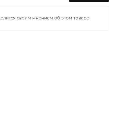
делится своим мнением об этом товаре
раницы старого Моста через р. Вятка, область,
ходимо как можно раньше связаться с
та выгрузки. При отсутствии подъездных путей
и оплачивается покупателем в полном объеме.