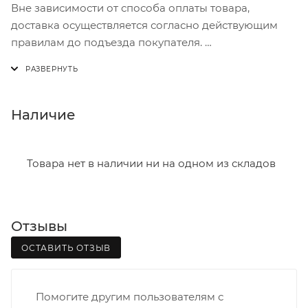
Вне зависимости от способа оплаты товара,
доставка осуществляется согласно действующим
правилам до подъезда покупателя.
Доставка осуществляется с понедельника по
пятницу с 8:00 до 17:00.
В субботу с 8:00 до 15:00
Наличие
Итоговая стоимость доставки зависит от:
- зоны доставки;
Товара нет в наличии ни на одном из складов
- веса и габаритов товаров в заказе;
- количества торговых точек для погрузки товаров.
Отзывы
Границы доставки в черте города на выезд
(перекрестки улиц):
ОСТАВИТЬ ОТЗЫВ
• Дзержинского - Жуковского
• Ленина - 65 лет победы
Помогите другим пользователям с
• Московская - Ульяновская