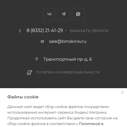
В случае непредвиденных обстоятельств,
мешающих принять товар, необходимо как можно
раньше связаться с менеджером, либо с отделом
логистики БМС.
8 (8332) 21-41-29
ЗАКАЗАТЬ ЗВОНОК
ВАЖНО: Покупатель обязан обеспечить наличие
sale@bmskirov.ru
подъездных путей до места выгрузки. При
отсутствии подъездных путей поставщик вправе
Транспортный пр-д, 6
отказаться от доставки. Стоимость повторной
доставки оплачивается покупателем в полном
ПОЛИТИКА КОНФИДЕНЦИАЛЬНОСТИ
объеме.
Доставка заказов по России не осуществляется.
2026 © БМС - Магазин строительных и отделочных
Файлы cookie
материалов
Данный сайт ведет сбор cookie-файлов посредством
использования интернет-сервиса Яндекс.Метрика.
Продолжая использовать сайт Вы даете свое согласие на
сбор cookie-файлов в соответствии с
Политикой в