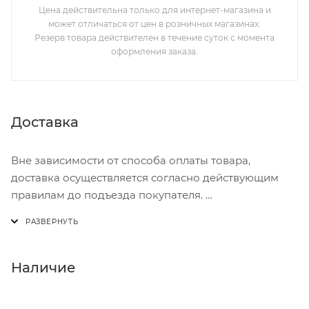
Цена действительна только для интернет-магазина и
может отличаться от цен в розничных магазинах.
Резерв товара действителен в течение суток с момента
оформления заказа.
Доставка
Вне зависимости от способа оплаты товара,
доставка осуществляется согласно действующим
правилам до подъезда покупателя.
Доставка осуществляется с понедельника по
пятницу с 8:00 до 17:00.
В субботу с 8:00 до 15:00
Наличие
Итоговая стоимость доставки зависит от: