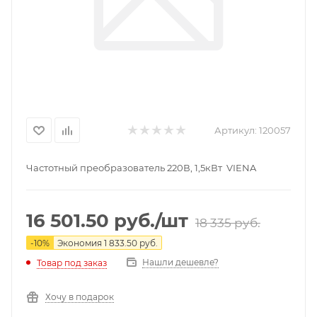
Артикул:
120057
Частотный преобразователь 220В, 1,5кВт VIENA
16 501.50
руб.
/шт
18 335
руб.
-
10
%
Экономия
1 833.50
руб.
Нашли дешевле?
Товар под заказ
Хочу в подарок