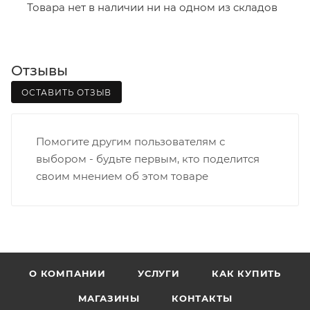
- зоны доставки;
Товара нет в наличии ни на одном из складов
- веса и габаритов товаров в заказе;
- количества торговых точек для погрузки товаров.
Отзывы
Границы доставки в черте города на выезд
(перекрестки улиц):
ОСТАВИТЬ ОТЗЫВ
• Дзержинского - Жуковского
• Ленина - 65 лет победы
Помогите другим пользователям с
• Московская - Ульяновская
выбором - будьте первым, кто поделится
• Производственная - Потребкооперации
своим мнением об этом товаре
• Профсоюзная - Заводская
• Чистопрудненская - Украинская
• Щорса – Ульяновская
Доставка в Нововятский р-он, Коминтерн, Костино и
Заречную часть (от границы старого Моста через р.
Вятка, область, межгород) осуществляется в
О КОМПАНИИ
УСЛУГИ
КАК КУПИТЬ
индивидуальном порядке.
МАГАЗИНЫ
КОНТАКТЫ