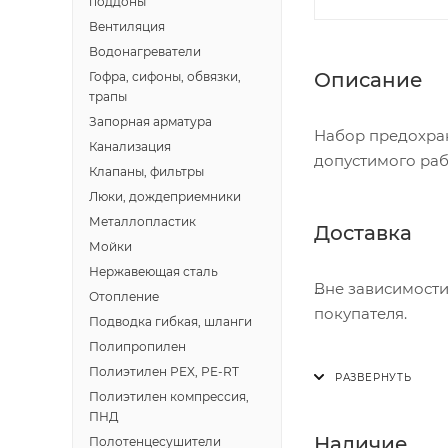
поддоны
Вентиляция
Водонагреватели
Описание
Гофра, сифоны, обвязки,
трапы
Запорная арматура
Набор предохра
Канализация
допустимого раб
Клапаны, фильтры
Люки, дождеприемники
Металлопластик
Доставка
Мойки
Нержавеющая сталь
Вне зависимости
Отопление
покупателя.
Подводка гибкая, шланги
Полипропилен
Доставка осущест
Полиэтилен PEX, PE-RT
В субботу с 8:00 
Полиэтилен компрессия,
ПНД
Итоговая стоимос
Наличие
Полотенцесушители