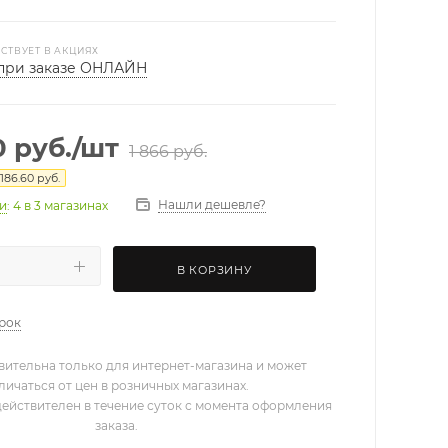
СТВУЕТ В АКЦИЯХ
при заказе ОНЛАЙН
0
руб.
/шт
1 866
руб.
186.60
руб.
Нашли дешевле?
ии
: 4
в 3 магазинах
В КОРЗИНУ
арок
вительна только для интернет-магазина и может
личаться от цен в розничных магазинах.
действителен в течение суток с момента оформления
заказа.