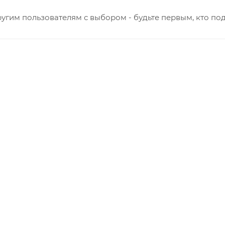
ль обязан обеспечить наличие подъездных путей до мес
угим пользователям с выбором - будьте первым, кто по
е отказаться от доставки. Стоимость повторной доставк
в по России не осуществляется.