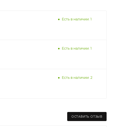
Есть в наличии: 1
Есть в наличии: 1
Есть в наличии: 2
раницы старого Моста через р. Вятка, область,
ходимо как можно раньше связаться с
ОСТАВИТЬ ОТЗЫВ