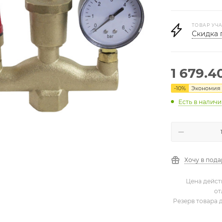
ТОВАР УЧА
Скидка 
1 679.4
-
10
%
Экономия
Есть в налич
Хочу в под
Цена дейст
от
Резерв товара 