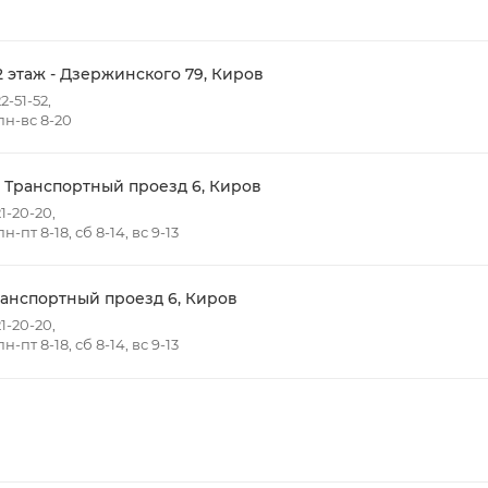
ов товаров в заказе;
говых точек для погрузки товаров.
2 этаж - Дзержинского 79, Киров
2-51-52,
н-вс 8-20
 в черте города на выезд (перекрестки улиц):
- Жуковского
т победы
- Транспортный проезд 6, Киров
Ульяновская
1-20-20,
-пт 8-18, сб 8-14, вс 9-13
нная - Потребкооперации
 Заводская
кая - Украинская
ранспортный проезд 6, Киров
овская
1-20-20,
ятский р-он, Коминтерн, Костино и Заречную часть (от г
-пт 8-18, сб 8-14, вс 9-13
ствляется в индивидуальном порядке.
виденных обстоятельств, мешающих принять товар, необ
о с отделом логистики БМС.