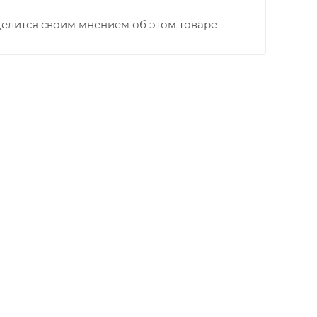
та выгрузки. При отсутствии подъездных путей
делится своим мнением об этом товаре
и оплачивается покупателем в полном объеме.