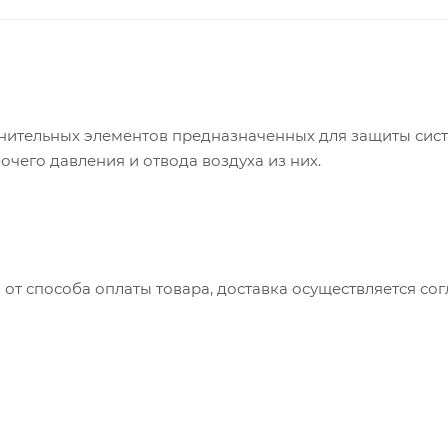
нительных элементов предназначенных для защиты сис
очего давления и отвода воздуха из них.
 от способа оплаты товара, доставка осуществляется с
вляется с понедельника по пятницу с 8:00 до 17:00.
до 15:00
ть доставки зависит от: