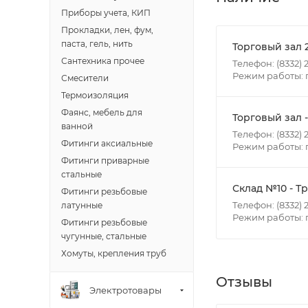
- зоны доставки;
Приборы учета, КИП
- веса и габарит
Прокладки, лен, фум,
- количества тор
паста, гель, нить
Торговый зал 
Сантехника прочее
Телефон: (8332) 2
Режим работы: п
Границы доставки
Смесители
• Дзержинского 
Термоизоляция
• Ленина - 65 ле
Фаянс, мебель для
Торговый зал 
ванной
• Московская - 
Телефон: (8332) 2
Фитинги аксиальные
Режим работы: пн
• Производстве
Фитинги приварные
• Профсоюзная -
стальные
• Чистопрудненс
Склад №10 - Т
Фитинги резьбовые
• Щорса – Ульян
Телефон: (8332) 2
латунные
Доставка в Новов
Режим работы: пн
Фитинги резьбовые
межгород) осуще
чугунные, стальные
Хомуты, крепления труб
В случае непред
Отзывы
менеджером, либ
Электротовары