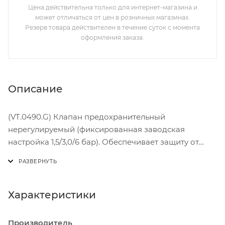
Цена действительна только для интернет-магазина и
может отличаться от цен в розничных магазинах.
Резерв товара действителен в течение суток с момента
оформления заказа.
Описание
(VT.0490.G) Клапан предохранительный
нерегулируемый (фиксированная заводская
настройка 1,5/3,0/6 бар). Обеспечивает защиту от
превышения давления водогрейных котлов,
бойлеров, сосудов под давлением, систем
отопления, напорных трубопроводов сбросом
рабочей среды (вода, гликолевые незамерзающие
Характеристики
теплоносители, воздух, природный, сжиженный газ
и т.д.) в окружающую среду либо дренажный
Производитель