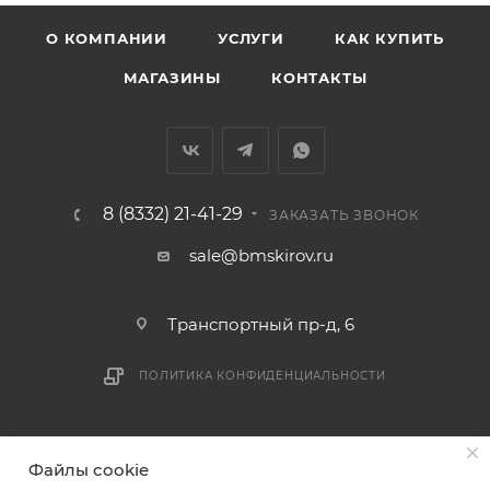
Вятка, область, межгород) осуществляется в
О КОМПАНИИ
УСЛУГИ
КАК КУПИТЬ
индивидуальном порядке.
МАГАЗИНЫ
КОНТАКТЫ
В случае непредвиденных обстоятельств,
мешающих принять товар, необходимо как можно
раньше связаться с менеджером, либо с отделом
логистики БМС.
8 (8332) 21-41-29
ЗАКАЗАТЬ ЗВОНОК
ВАЖНО: Покупатель обязан обеспечить наличие
sale@bmskirov.ru
подъездных путей до места выгрузки. При
отсутствии подъездных путей поставщик вправе
Транспортный пр-д, 6
отказаться от доставки. Стоимость повторной
доставки оплачивается покупателем в полном
ПОЛИТИКА КОНФИДЕНЦИАЛЬНОСТИ
объеме.
Доставка заказов по России не осуществляется.
2026 © БМС - Магазин строительных и отделочных
Файлы cookie
материалов