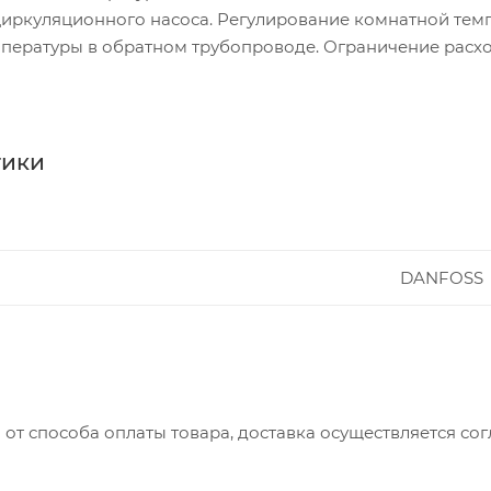
иркуляционного насоса. Регулирование комнатной тем
пературы в обратном трубопроводе. Ограничение расход
арийная функция.
рование температуры подачи в системах охлаждения. П
тной температуры. Ограничение температуры в обратно
 A230 увеличивает возможности ECL Comfort 310 (M-bus)
тики
DANFOSS
 от способа оплаты товара, доставка осуществляется с