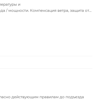
пературы и
а / мощности. Компенсация ветра, защита от
огодная компенсация температуры наружного
м трубопроводе.
.
огласно действующим правилам до подъезда