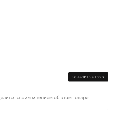
ОСТАВИТЬ ОТЗЫВ
делится своим мнением об этом товаре
раницы старого Моста через р. Вятка, область,