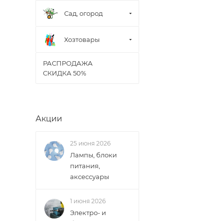
Сад, огород
В случае непред
менеджером, либ
Хозтовары
ВАЖНО: Покупате
РАСПРОДАЖА
поставщик вправ
СКИДКА 50%
Доставка заказо
Акции
25 июня 2026
Лампы, блоки
питания,
аксессуары
1 июня 2026
Электро- и