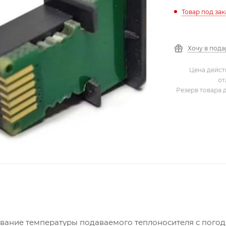
Товар под зак
Хочу в под
Цена дейст
от
Резерв товара 
рование температуры подаваемого теплоносителя с пого