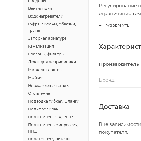
поддоны
Регулирование ц
Вентиляция
ограничение тем
Водонагреватели
замерзания и ав
Гофра, сифоны, обвязки,
(A230.2) Регули
трапы
воздуха и комна
Запорная арматура
Ключ приложения
Характерис
Канализация
Клапаны, фильтры
Люки, дождеприемники
Производитель
Металлопластик
Мойки
Бренд
Нержавеющая сталь
Отопление
Подводка гибкая, шланги
Доставка
Полипропилен
Полиэтилен PEX, PE-RT
Вне зависимости
Полиэтилен компрессия,
ПНД
покупателя.
Полотенцесушители