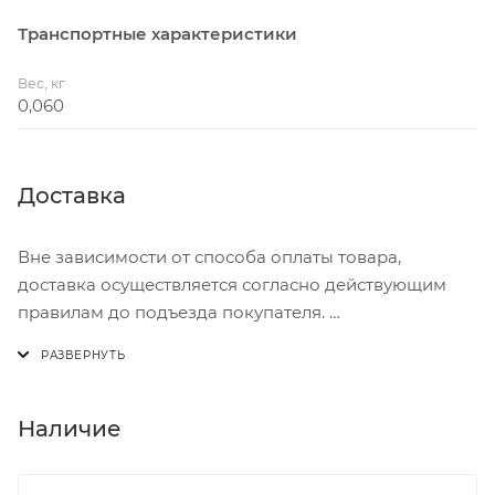
Транспортные характеристики
Вес, кг
0,060
Доставка
Вне зависимости от способа оплаты товара,
доставка осуществляется согласно действующим
правилам до подъезда покупателя.
Доставка осуществляется с понедельника по
пятницу с 8:00 до 17:00.
В субботу с 8:00 до 15:00
Наличие
Итоговая стоимость доставки зависит от: